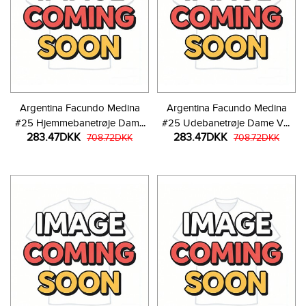
Argentina Facundo Medina
Argentina Facundo Medina
#25 Hjemmebanetrøje Dame
#25 Udebanetrøje Dame VM
283.47DKK
283.47DKK
VM 2026 Kortærmet
708.72DKK
2026 Kortærmet
708.72DKK