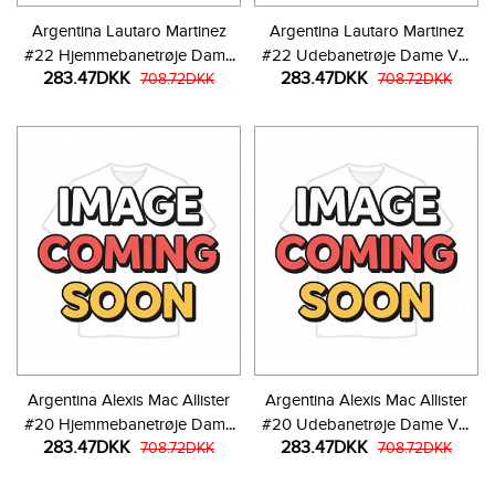
Argentina Lautaro Martinez
Argentina Lautaro Martinez
#22 Hjemmebanetrøje Dame
#22 Udebanetrøje Dame VM
283.47DKK
283.47DKK
VM 2026 Kortærmet
708.72DKK
2026 Kortærmet
708.72DKK
Argentina Alexis Mac Allister
Argentina Alexis Mac Allister
#20 Hjemmebanetrøje Dame
#20 Udebanetrøje Dame VM
283.47DKK
283.47DKK
VM 2026 Kortærmet
708.72DKK
2026 Kortærmet
708.72DKK