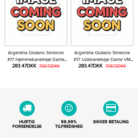
Argentina Giuliano Simeone
Argentina Giuliano Simeone
#17 Hjemmebanetrøje Dame
#17 Udebanetrøje Dame VM
283.47DKK
283.47DKK
VM 2026 Kortærmet
708.72DKK
2026 Kortærmet
708.72DKK
HURTIG
99,99%
SIKKER BETALING
FORSENDELSE
TILFREDSHED