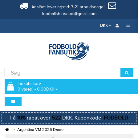
Anslået leveringstid: 7-21 arbejdsdage!
footballshirtscool@gmail.com
DKK
Indkøbskurv
0 vare(r) - 0.00DKK
Få
10%
rabat over
522
DKK, Kuponkode:
FODBOLD
Argentina VM 2026 Dame