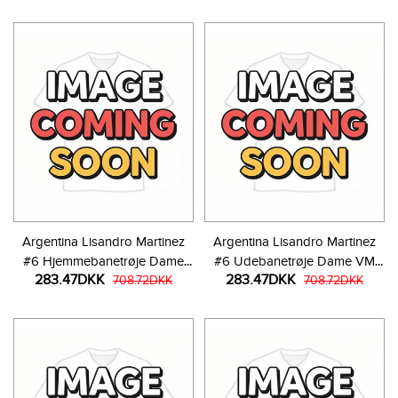
Argentina Lisandro Martinez
Argentina Lisandro Martinez
#6 Hjemmebanetrøje Dame
#6 Udebanetrøje Dame VM
283.47DKK
283.47DKK
VM 2026 Kortærmet
708.72DKK
2026 Kortærmet
708.72DKK