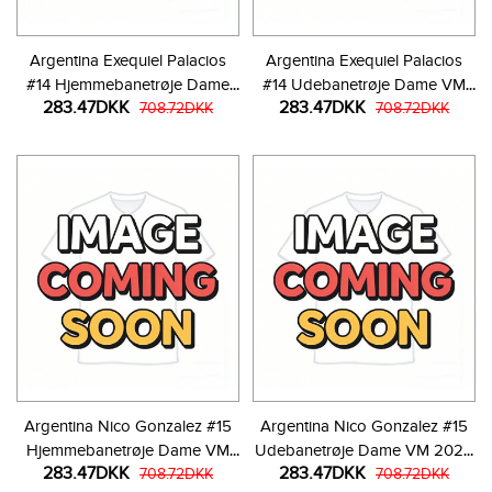
Argentina Exequiel Palacios
Argentina Exequiel Palacios
#14 Hjemmebanetrøje Dame
#14 Udebanetrøje Dame VM
283.47DKK
283.47DKK
VM 2026 Kortærmet
708.72DKK
2026 Kortærmet
708.72DKK
Argentina Nico Gonzalez #15
Argentina Nico Gonzalez #15
Hjemmebanetrøje Dame VM
Udebanetrøje Dame VM 2026
283.47DKK
283.47DKK
2026 Kortærmet
708.72DKK
Kortærmet
708.72DKK