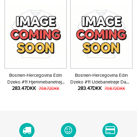
Bosnien-Hercegovina Edin
Bosnien-Hercegovina Edin
Dzeko #11 Hjemmebanetrøje
Dzeko #11 Udebanetrøje Dame
283.47DKK
283.47DKK
Dame VM 2026 Kortærmet
708.72DKK
VM 2026 Kortærmet
708.72DKK