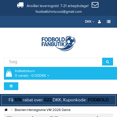
Anslået leveringstid: 7-21 arbejdsdage!
footballshirtscool@gmail.com
DKK
Indkøbskurv
0 vare(r) - 0.00DKK
Få
10%
rabat over
522
DKK, Kuponkode:
FODBOLD
Bosnien-Hercegovina VM 2026 Dame