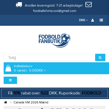
Anslået leveringstid: 7-21 arbejdsdage!
footballshirtscool@gmail.com
DKK
Indkøbskurv
0 vare(r) - 0.00DKK
Få
10%
rabat over
522
DKK, Kuponkode:
FODBOLD
Canada VM 2026 Mænd