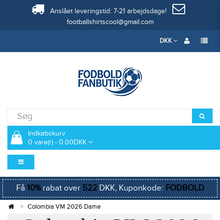
Anslået leveringstid: 7-21 arbejdsdage!
footballshirtscool@gmail.com
DKK
Indkøbskurv
0 vare(r) - 0.00DKK
Få
10%
rabat over
522
DKK, Kuponkode:
FODBOLD
Colombia VM 2026 Dame