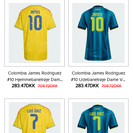
Colombia James Rodriguez
Colombia James Rodriguez
#10 Hjemmebanetrøje Dame
#10 Udebanetrøje Dame VM
283.47DKK
283.47DKK
VM 2026 Kortærmet
708.72DKK
2026 Kortærmet
708.72DKK