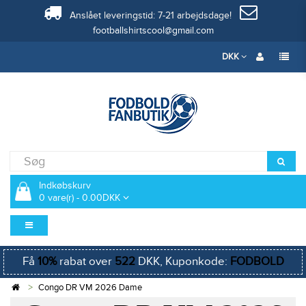
Anslået leveringstid: 7-21 arbejdsdage!
footballshirtscool@gmail.com
DKK
Indkøbskurv
0 vare(r) - 0.00DKK
Få
10%
rabat over
522
DKK, Kuponkode:
FODBOLD
Congo DR VM 2026 Dame