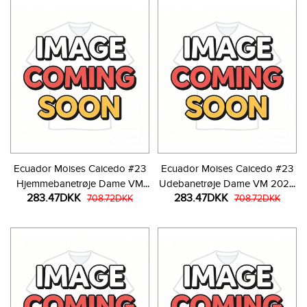
Ecuador Moises Caicedo #23
Ecuador Moises Caicedo #23
Hjemmebanetrøje Dame VM
Udebanetrøje Dame VM 2026
283.47DKK
283.47DKK
2026 Kortærmet
708.72DKK
Kortærmet
708.72DKK