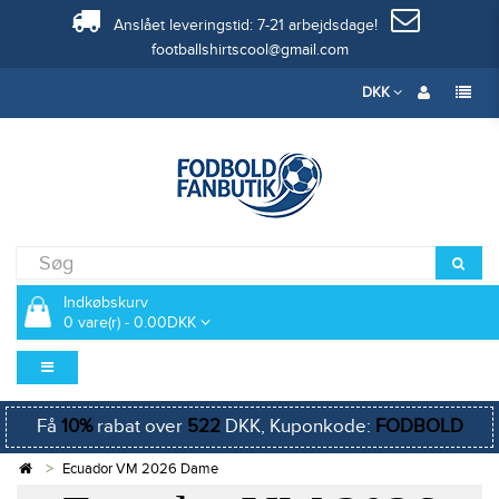
Anslået leveringstid: 7-21 arbejdsdage!
footballshirtscool@gmail.com
DKK
Indkøbskurv
0 vare(r) - 0.00DKK
Få
10%
rabat over
522
DKK, Kuponkode:
FODBOLD
Ecuador VM 2026 Dame