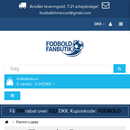
Anslået leveringstid: 7-21 arbejdsdage!
footballshirtscool@gmail.com
DKK
Indkøbskurv
0 vare(r) - 0.00DKK
Få
10%
rabat over
522
DKK, Kuponkode:
FODBOLD
Fermin Lopez