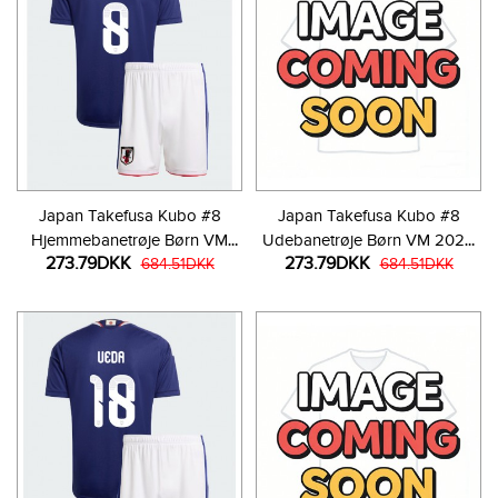
Japan Takefusa Kubo #8
Japan Takefusa Kubo #8
Hjemmebanetrøje Børn VM
Udebanetrøje Børn VM 2026
273.79DKK
273.79DKK
2026 Kortærmet (+ Korte
684.51DKK
Kortærmet (+ Korte bukser)
684.51DKK
bukser)