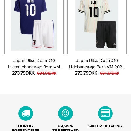
Japan Ritsu Doan #10
Japan Ritsu Doan #10
Hjemmebanetrøje Børn VM
Udebanetrøje Børn VM 2026
273.79DKK
273.79DKK
2026 Kortærmet (+ Korte
684.51DKK
Kortærmet (+ Korte bukser)
684.51DKK
bukser)
HURTIG
99,99%
SIKKER BETALING
FORSENDELSE
TILFREDSHED