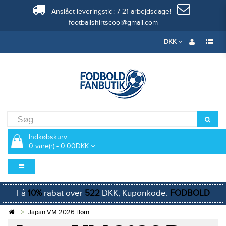
Anslået leveringstid: 7-21 arbejdsdage!
footballshirtscool@gmail.com
DKK
Indkøbskurv
0 vare(r) - 0.00DKK
Få
10%
rabat over
522
DKK, Kuponkode:
FODBOLD
Japan VM 2026 Børn