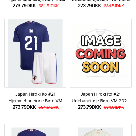
273.79DKK
273.79DKK
2026 Kortærmet (+ Korte
684.51DKK
Kortærmet (+ Korte bukser)
684.51DKK
bukser)
Japan Hiroki Ito #21
Japan Hiroki Ito #21
Hjemmebanetrøje Børn VM
Udebanetrøje Børn VM 2026
273.79DKK
273.79DKK
2026 Kortærmet (+ Korte
684.51DKK
Kortærmet (+ Korte bukser)
684.51DKK
bukser)