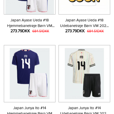
Japan Ayase Ueda #18
Japan Ayase Ueda #18
Hjemmebanetrøje Børn VM
Udebanetrøje Børn VM 2026
273.79DKK
273.79DKK
2026 Kortærmet (+ Korte
684.51DKK
Kortærmet (+ Korte bukser)
684.51DKK
bukser)
Japan Junya Ito #14
Japan Junya Ito #14
Hjemmebanetrøje Børn VM
Udebanetrøje Børn VM 2026