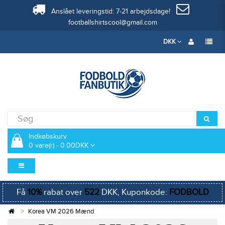
Anslået leveringstid: 7-21 arbejdsdage!
footballshirtscool@gmail.com
DKK
Indkøbskurv
0 vare(r) - 0.00DKK
Få
10%
rabat over
522
DKK, Kuponkode:
FODBOLD
Korea VM 2026 Mænd