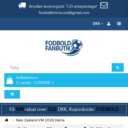
Anslået leveringstid: 7-21 arbejdsdage!
footballshirtscool@gmail.com
DKK
Indkøbskurv
0 vare(r) - 0.00DKK
Få
10%
rabat over
522
DKK, Kuponkode:
FODBOLD
New Zealand VM 2026 Dame