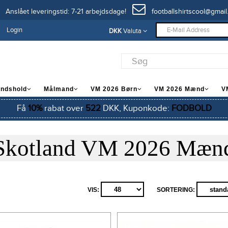
Anslået leveringstid: 7-21 arbejdsdage!
footballshirtscool@gmail
Login
DKK
Valuta
andshold
Målmand
VM 2026 Børn
VM 2026 Mænd
V
Få
10%
rabat over
522
DKK, Kuponkode:
FODBOLD
Skotland VM 2026 Mæn
VIS:
SORTERING: