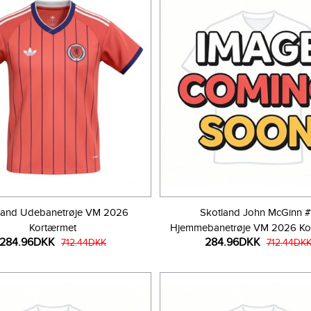
land Udebanetrøje VM 2026
Skotland John McGinn 
Kortærmet
Hjemmebanetrøje VM 2026 Ko
284.96DKK
284.96DKK
712.44DKK
712.44DK