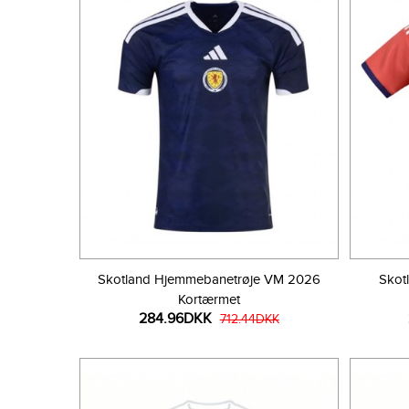
Skotland Hjemmebanetrøje VM 2026
Skot
Kortærmet
284.96DKK
712.44DKK