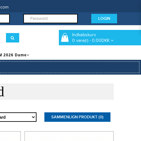
.com
Indkøbskurv
0 vare(r) - 0.00DKK
M 2026 Dame
d
SAMMENLIGN PRODUKT (0)