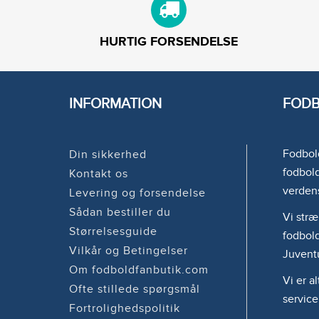
HURTIG FORSENDELSE
INFORMATION
FODB
Fodbold
Din sikkerhed
fodbold
Kontakt os
verden
Levering og forsendelse
Sådan bestiller du
Vi stræ
Størrelsesguide
fodbold
Vilkår og Betingelser
Juvent
Om fodboldfanbutik.com
Vi er a
Ofte stillede spørgsmål
service
Fortrolighedspolitik