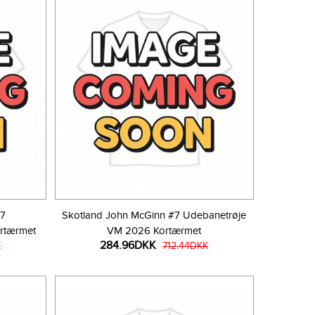
#7
Skotland John McGinn #7 Udebanetrøje
rtærmet
VM 2026 Kortærmet
284.96DKK
K
712.44DKK