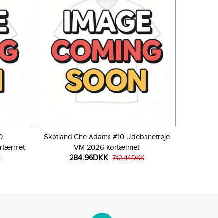
0
Skotland Che Adams #10 Udebanetrøje
rtærmet
VM 2026 Kortærmet
284.96DKK
K
712.44DKK