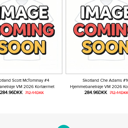
otland Scott McTominay #4
Skotland Che Adams #1
anetrøje VM 2026 Kortærmet
Hjemmebanetrøje VM 2026 Ko
284.96DKK
284.96DKK
712.44DKK
712.44DK