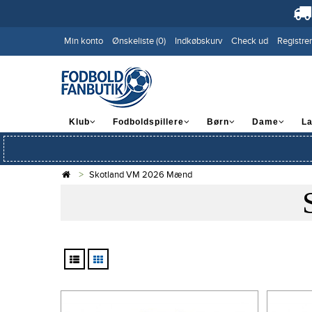
Min konto
Ønskeliste (0)
Indkøbskurv
Check ud
Registrer
Klub
Fodboldspillere
Børn
Dame
L
Skotland VM 2026 Mænd