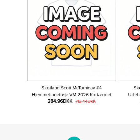
Skotland Scott McTominay #4
Sk
Hjemmebanetrøje VM 2026 Kortærmet
Udeb
284.96DKK
712.44DKK