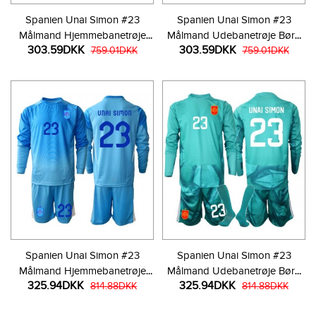
Spanien Unai Simon #23
Spanien Unai Simon #23
Målmand Hjemmebanetrøje
Målmand Udebanetrøje Børn
303.59DKK
303.59DKK
Børn VM 2026 Kortærmet (+
759.01DKK
VM 2026 Kortærmet (+ Korte
759.01DKK
Korte bukser)
bukser)
Spanien Unai Simon #23
Spanien Unai Simon #23
Målmand Hjemmebanetrøje
Målmand Udebanetrøje Børn
325.94DKK
325.94DKK
Børn VM 2026 Langærmet (+
814.88DKK
VM 2026 Langærmet (+ Korte
814.88DKK
Korte bukser)
bukser)