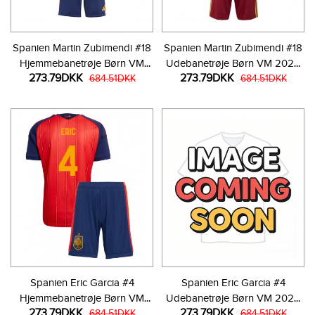
Spanien Martin Zubimendi #18
Spanien Martin Zubimendi #18
Hjemmebanetrøje Børn VM
Udebanetrøje Børn VM 2026
273.79DKK
273.79DKK
2026 Kortærmet (+ Korte
684.51DKK
Kortærmet (+ Korte bukser)
684.51DKK
bukser)
Spanien Eric Garcia #4
Spanien Eric Garcia #4
Hjemmebanetrøje Børn VM
Udebanetrøje Børn VM 2026
273.79DKK
273.79DKK
2026 Kortærmet (+ Korte
684.51DKK
Kortærmet (+ Korte bukser)
684.51DKK