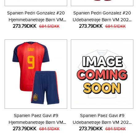
Spanien Pedri Gonzalez #20
Spanien Pedri Gonzalez #20
Hjemmebanetrøje Børn VM
Udebanetrøje Børn VM 2026
273.79DKK
273.79DKK
2026 Kortærmet (+ Korte
684.51DKK
Kortærmet (+ Korte bukser)
684.51DKK
bukser)
Spanien Paez Gavi #9
Spanien Paez Gavi #9
Hjemmebanetrøje Børn VM
Udebanetrøje Børn VM 2026
273.79DKK
273.79DKK
2026 Kortærmet (+ Korte
684.51DKK
Kortærmet (+ Korte bukser)
684.51DKK
bukser)