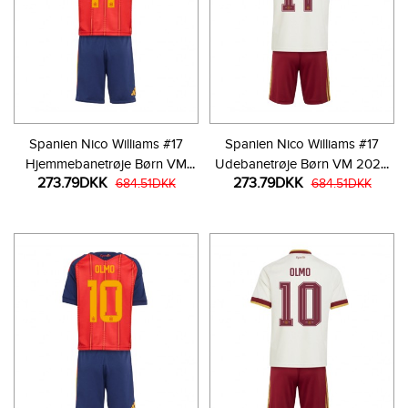
Spanien Nico Williams #17
Spanien Nico Williams #17
Hjemmebanetrøje Børn VM
Udebanetrøje Børn VM 2026
273.79DKK
273.79DKK
2026 Kortærmet (+ Korte
684.51DKK
Kortærmet (+ Korte bukser)
684.51DKK
bukser)