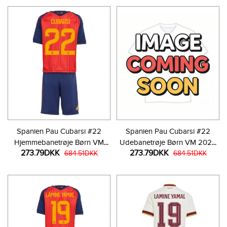
Spanien Pau Cubarsi #22
Spanien Pau Cubarsi #22
Hjemmebanetrøje Børn VM
Udebanetrøje Børn VM 2026
273.79DKK
273.79DKK
2026 Kortærmet (+ Korte
684.51DKK
Kortærmet (+ Korte bukser)
684.51DKK
bukser)