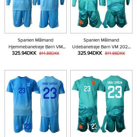
Spanien Målmand
Spanien Målmand
Hjemmebanetrøje Børn VM
Udebanetrøje Børn VM 2026
325.94DKK
325.94DKK
2026 Langærmet (+ Korte
814.88DKK
Langærmet (+ Korte bukser)
814.88DKK
bukser)