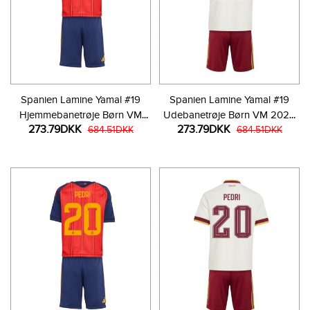
Spanien Lamine Yamal #19
Spanien Lamine Yamal #19
Hjemmebanetrøje Børn VM
Udebanetrøje Børn VM 2026
273.79DKK
273.79DKK
2026 Kortærmet (+ Korte
684.51DKK
Kortærmet (+ Korte bukser)
684.51DKK
bukser)