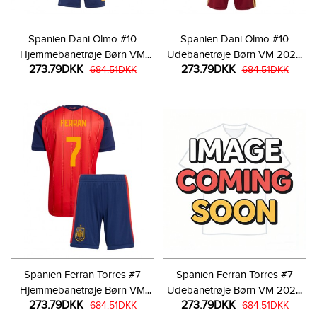
Spanien Dani Olmo #10
Spanien Dani Olmo #10
Hjemmebanetrøje Børn VM
Udebanetrøje Børn VM 2026
273.79DKK
273.79DKK
2026 Kortærmet (+ Korte
684.51DKK
Kortærmet (+ Korte bukser)
684.51DKK
bukser)
Spanien Ferran Torres #7
Spanien Ferran Torres #7
Hjemmebanetrøje Børn VM
Udebanetrøje Børn VM 2026
273.79DKK
273.79DKK
2026 Kortærmet (+ Korte
684.51DKK
Kortærmet (+ Korte bukser)
684.51DKK