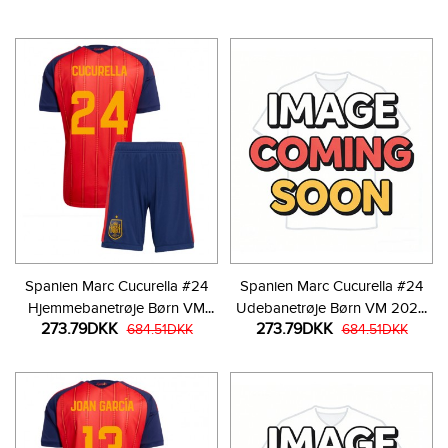
bukser)
Spanien Marc Cucurella #24
Spanien Marc Cucurella #24
Hjemmebanetrøje Børn VM
Udebanetrøje Børn VM 2026
273.79DKK
273.79DKK
2026 Kortærmet (+ Korte
684.51DKK
Kortærmet (+ Korte bukser)
684.51DKK
bukser)