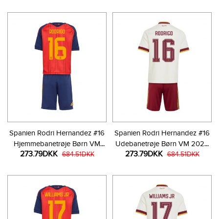
Spanien Rodri Hernandez #16
Spanien Rodri Hernandez #16
Hjemmebanetrøje Børn VM
Udebanetrøje Børn VM 2026
273.79DKK
273.79DKK
2026 Kortærmet (+ Korte
684.51DKK
Kortærmet (+ Korte bukser)
684.51DKK
bukser)