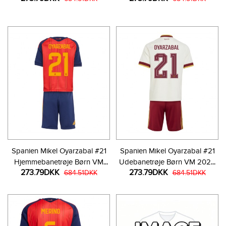
bukser)
Spanien Mikel Oyarzabal #21
Spanien Mikel Oyarzabal #21
Hjemmebanetrøje Børn VM
Udebanetrøje Børn VM 2026
273.79DKK
273.79DKK
2026 Kortærmet (+ Korte
684.51DKK
Kortærmet (+ Korte bukser)
684.51DKK
bukser)