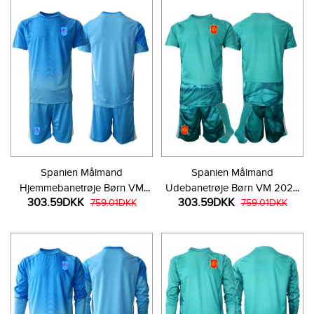
Spanien Målmand
Spanien Målmand
Hjemmebanetrøje Børn VM
Udebanetrøje Børn VM 2026
303.59DKK
303.59DKK
2026 Kortærmet (+ Korte
759.01DKK
Kortærmet (+ Korte bukser)
759.01DKK
bukser)