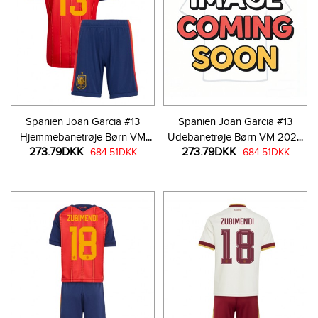
Spanien Joan Garcia #13
Spanien Joan Garcia #13
Hjemmebanetrøje Børn VM
Udebanetrøje Børn VM 2026
273.79DKK
273.79DKK
2026 Kortærmet (+ Korte
684.51DKK
Kortærmet (+ Korte bukser)
684.51DKK
bukser)