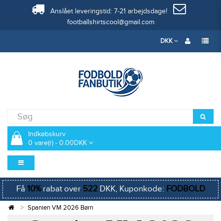
Anslået leveringstid: 7-21 arbejdsdage!
footballshirtscool@gmail.com
DKK
Indkøbskurv
0 vare(r) - 0.00DKK
Få
10%
rabat over
522
DKK, Kuponkode:
FODBOLD
Spanien VM 2026 Børn