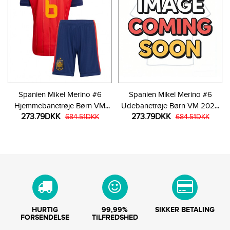
Spanien Mikel Merino #6
Spanien Mikel Merino #6
Hjemmebanetrøje Børn VM
Udebanetrøje Børn VM 2026
273.79DKK
273.79DKK
2026 Kortærmet (+ Korte
684.51DKK
Kortærmet (+ Korte bukser)
684.51DKK
bukser)
HURTIG
99,99%
SIKKER BETALING
FORSENDELSE
TILFREDSHED