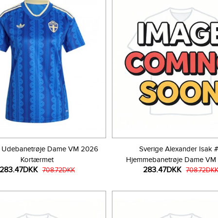
e Udebanetrøje Dame VM 2026
Sverige Alexander Isak 
Kortærmet
Hjemmebanetrøje Dame VM
283.47DKK
283.47DKK
708.72DKK
Kortærmet
708.72DK