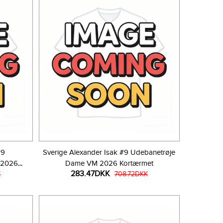
#9
Sverige Alexander Isak #9 Udebanetrøje
 2026
Dame VM 2026 Kortærmet
283.47DKK
K
708.72DKK