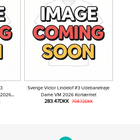
#3
Sverige Victor Lindelof #3 Udebanetrøje
 2026
Dame VM 2026 Kortærmet
283.47DKK
K
708.72DKK