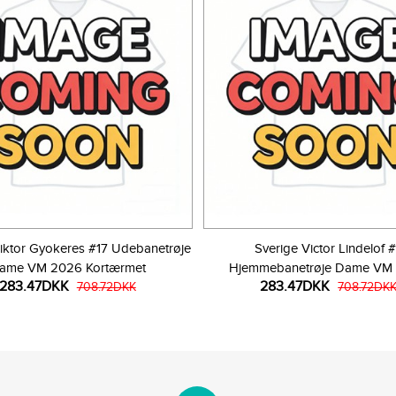
iktor Gyokeres #17 Udebanetrøje
Sverige Victor Lindelof 
ame VM 2026 Kortærmet
Hjemmebanetrøje Dame VM
283.47DKK
283.47DKK
708.72DKK
Kortærmet
708.72DK