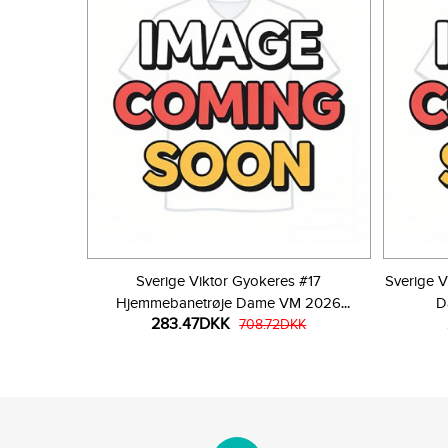
Sverige Viktor Gyokeres #17
Sverige V
Hjemmebanetrøje Dame VM 2026
D
283.47DKK
Kortærmet
708.72DKK