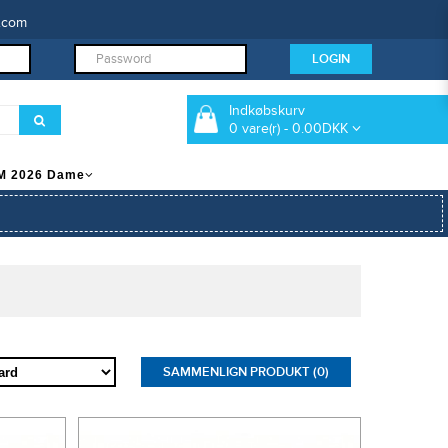
.com
Indkøbskurv
0 vare(r) - 0.00DKK
M 2026 Dame
SAMMENLIGN PRODUKT (0)