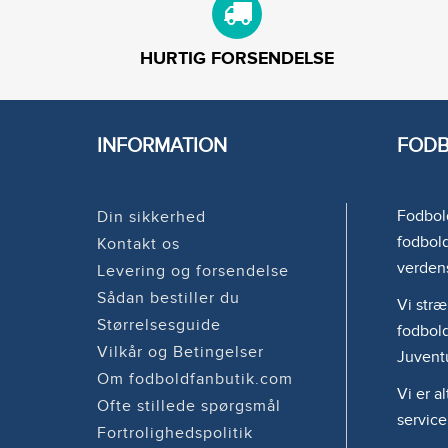
HURTIG FORSENDELSE
INFORMATION
FODB
Fodbold
Din sikkerhed
fodbold
Kontakt os
verden
Levering og forsendelse
Sådan bestiller du
Vi stræ
Størrelsesguide
fodbold
Vilkår og Betingelser
Juvent
Om fodboldfanbutik.com
Vi er a
Ofte stillede spørgsmål
service
Fortrolighedspolitik