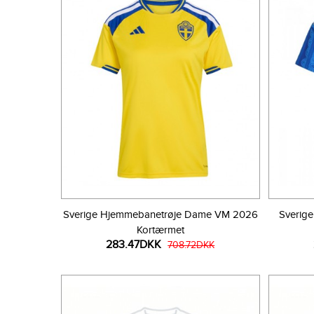
Sverige Hjemmebanetrøje Dame VM 2026
Sverig
Kortærmet
283.47DKK
708.72DKK