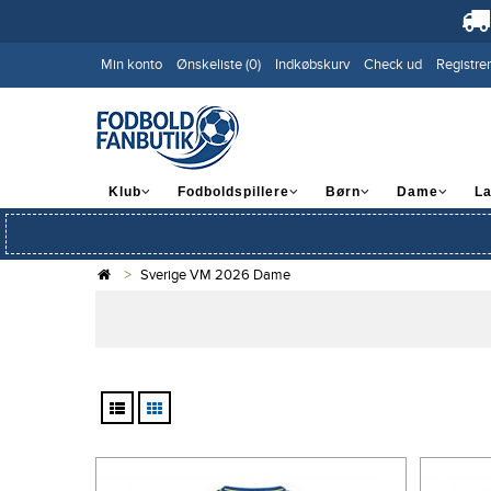
Min konto
Ønskeliste (0)
Indkøbskurv
Check ud
Registrer
Klub
Fodboldspillere
Børn
Dame
L
Sverige VM 2026 Dame