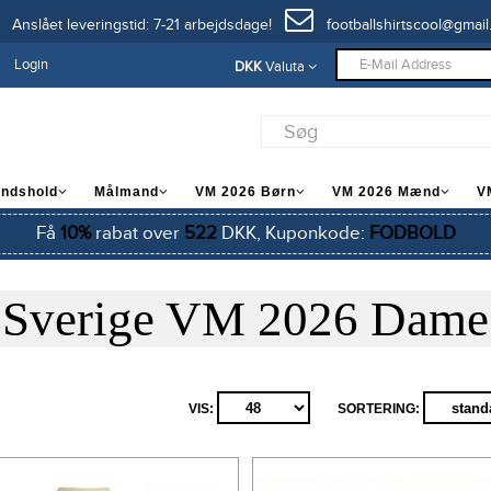
Anslået leveringstid: 7-21 arbejdsdage!
footballshirtscool@gmail
Login
DKK
Valuta
andshold
Målmand
VM 2026 Børn
VM 2026 Mænd
V
Få
10%
rabat over
522
DKK, Kuponkode:
FODBOLD
Sverige VM 2026 Dame
VIS:
SORTERING: