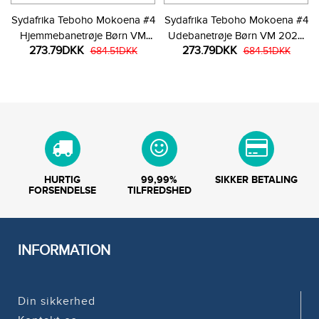
Sydafrika Teboho Mokoena #4
Sydafrika Teboho Mokoena #4
Hjemmebanetrøje Børn VM
Udebanetrøje Børn VM 2026
273.79DKK
273.79DKK
2026 Kortærmet (+ Korte
684.51DKK
Kortærmet (+ Korte bukser)
684.51DKK
bukser)
HURTIG
99,99%
SIKKER BETALING
FORSENDELSE
TILFREDSHED
INFORMATION
Din sikkerhed