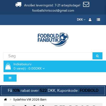
Anslået leveringstid: 7-21 arbejdsdage!
footballshirtscool@gmail.com
DKK
Indkøbskurv
0 vare(r) - 0.00DKK
Få
10%
rabat over
522
DKK, Kuponkode:
FODBOLD
Sydafrika VM 2026 Børn