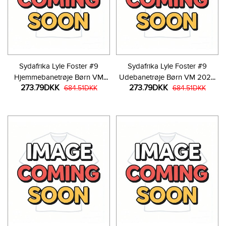
Sydafrika Lyle Foster #9
Sydafrika Lyle Foster #9
Hjemmebanetrøje Børn VM
Udebanetrøje Børn VM 2026
273.79DKK
273.79DKK
2026 Kortærmet (+ Korte
684.51DKK
Kortærmet (+ Korte bukser)
684.51DKK
bukser)