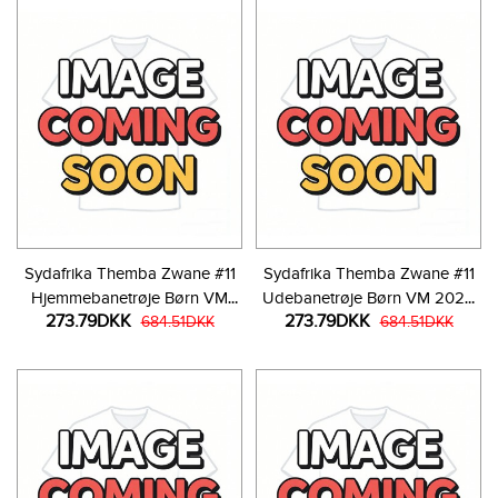
Sydafrika Themba Zwane #11
Sydafrika Themba Zwane #11
Hjemmebanetrøje Børn VM
Udebanetrøje Børn VM 2026
273.79DKK
273.79DKK
2026 Kortærmet (+ Korte
684.51DKK
Kortærmet (+ Korte bukser)
684.51DKK
bukser)