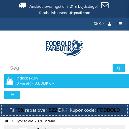
Anslået leveringstid: 7-21 arbejdsdage!
footballshirtscool@gmail.com
DKK
Indkøbskurv
0 vare(r) - 0.00DKK
Få
10%
rabat over
522
DKK, Kuponkode:
FODBOLD
Tyrkiet VM 2026 Mænd