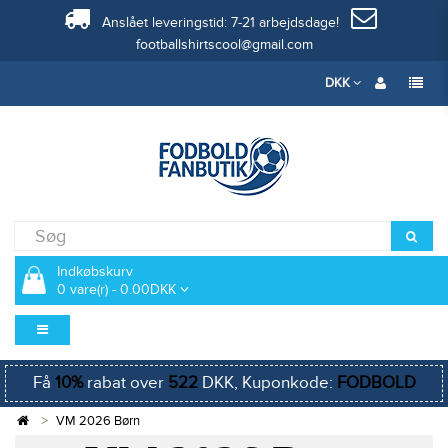
Anslået leveringstid: 7-21 arbejdsdage!
footballshirtscool@gmail.com
DKK
Indkøbskurv
0 vare(r) - 0.00DKK
Få
10%
rabat over
522
DKK, Kuponkode:
FODBOLD
VM 2026 Børn