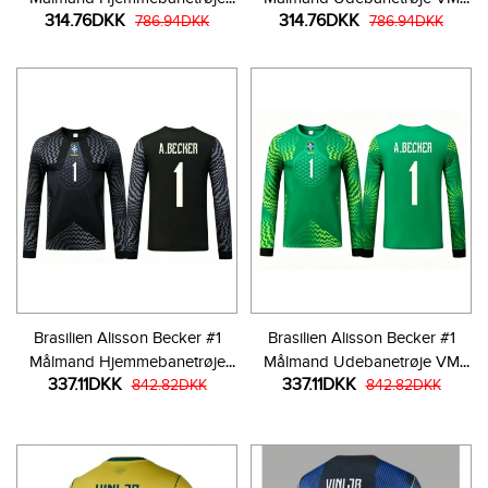
314.76DKK
314.76DKK
VM 2026 Kortærmet
786.94DKK
2026 Kortærmet
786.94DKK
Brasilien Alisson Becker #1
Brasilien Alisson Becker #1
Målmand Hjemmebanetrøje
Målmand Udebanetrøje VM
337.11DKK
337.11DKK
VM 2026 Langærmet
842.82DKK
2026 Langærmet
842.82DKK