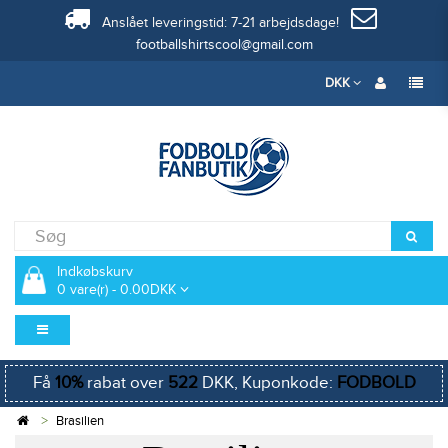
Anslået leveringstid: 7-21 arbejdsdage!
footballshirtscool@gmail.com
DKK
Indkøbskurv
0 vare(r) - 0.00DKK
Få
10%
rabat over
522
DKK, Kuponkode:
FODBOLD
Brasilien