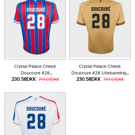
Crystal Palace Cheick
Crystal Palace Cheick
Doucoure #28
Doucoure #28 Udebanetrøje
230.58DKK
230.58DKK
Hjemmebanetrøje 2025-26
744.07DKK
2025-26 Kortærmet
744.07DKK
Kortærmet