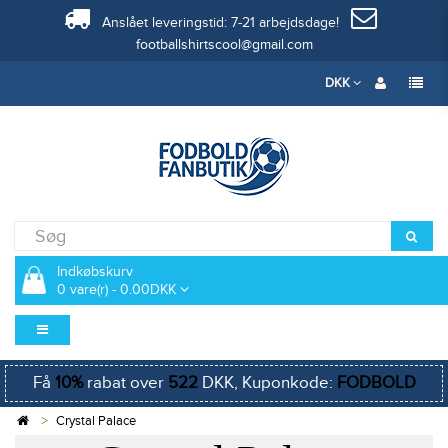
Anslået leveringstid: 7-21 arbejdsdage!
footballshirtscool@gmail.com
DKK
Indkøbskurv
0 vare(r) - 0.00DKK
Få
10%
rabat over
522
DKK, Kuponkode:
FODBOLD
Crystal Palace