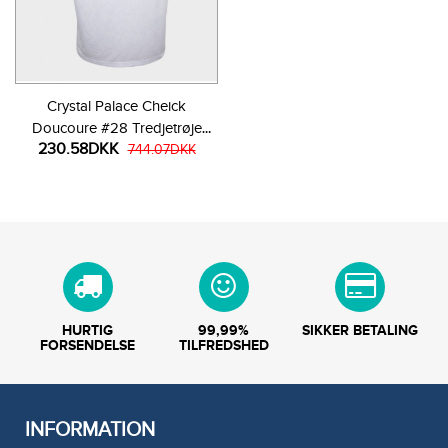
Crystal Palace Cheick
Doucoure #28 Tredjetrøje
230.58DKK
2025-26 Kortærmet
744.07DKK
HURTIG
99,99%
SIKKER BETALING
FORSENDELSE
TILFREDSHED
INFORMATION