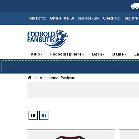
Min konto
Ønskeliste (0)
Indkøbskurv
Check ud
Registrer
Klub
Fodboldspillere
Børn
Dame
L
Aleksandar Pavlovic