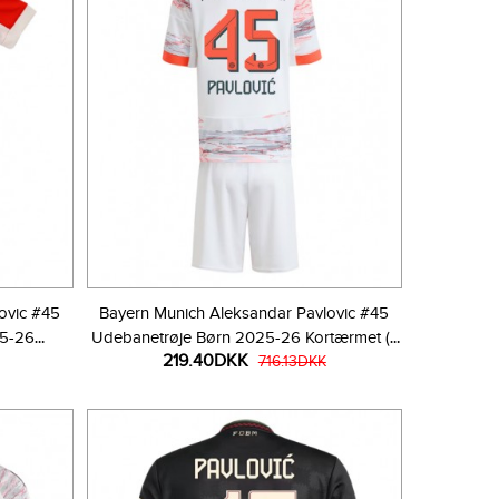
ovic #45
Bayern Munich Aleksandar Pavlovic #45
25-26
Udebanetrøje Børn 2025-26 Kortærmet (+
219.40DKK
r)
Korte bukser)
716.13DKK