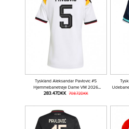
Tyskland Aleksandar Pavlovic #5
Tysk
Hjemmebanetrøje Dame VM 2026
Udebane
283.47DKK
Kortærmet
708.72DKK