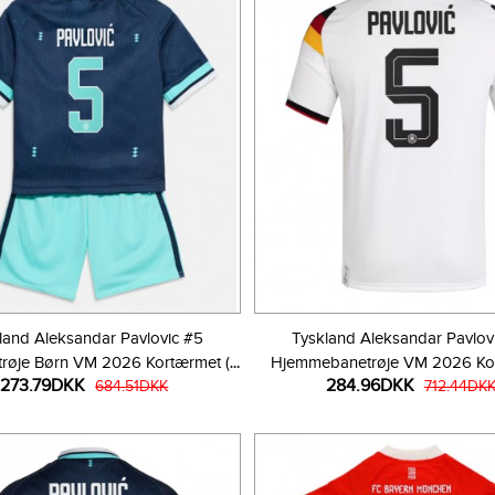
land Aleksandar Pavlovic #5
Tyskland Aleksandar Pavlov
røje Børn VM 2026 Kortærmet (+
Hjemmebanetrøje VM 2026 Ko
273.79DKK
284.96DKK
Korte bukser)
684.51DKK
712.44DK