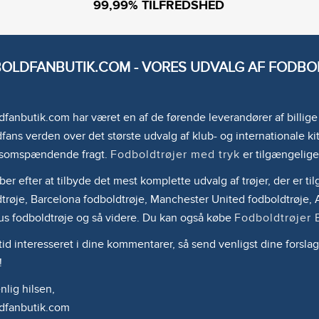
99,99% TILFREDSHED
OLDFANBUTIK.COM - VORES UDVALG AF FODBOL
fanbutik.com har været en af de førende leverandører af billig
fans verden over det største udvalg af klub- og internationale kit
somspændende fragt.
Fodboldtrøjer med tryk
er tilgængelige
ber efter at tilbyde det mest komplette udvalg af trøjer, der er 
trøje, Barcelona fodboldtrøje, Manchester United fodboldtrøje, A
us fodboldtrøje og så videre. Du kan også købe
Fodboldtrøjer 
ltid interesseret i dine kommentarer, så send venligst dine forslag
!
lig hilsen,
dfanbutik.com