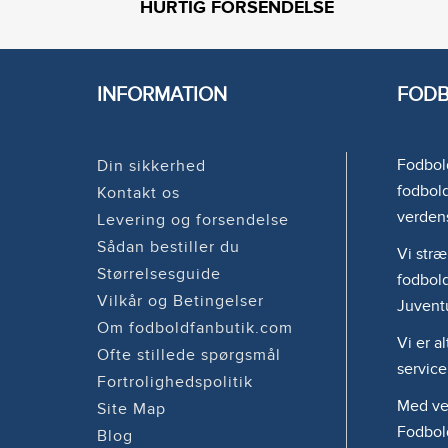
HURTIG FORSENDELSE
INFORMATION
FODB
Fodbold
Din sikkerhed
fodbold
Kontakt os
verden
Levering og forsendelse
Sådan bestiller du
Vi stræ
Størrelsesguide
fodbold
Vilkår og Betingelser
Juvent
Om fodboldfanbutik.com
Vi er a
Ofte stillede spørgsmål
service
Fortrolighedspolitik
Med ven
Site Map
Fodbol
Blog