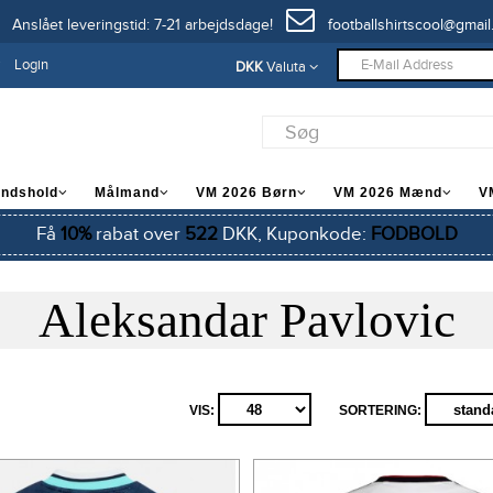
Anslået leveringstid: 7-21 arbejdsdage!
footballshirtscool@gmail
Login
DKK
Valuta
andshold
Målmand
VM 2026 Børn
VM 2026 Mænd
V
Få
10%
rabat over
522
DKK, Kuponkode:
FODBOLD
Aleksandar Pavlovic
VIS:
SORTERING: