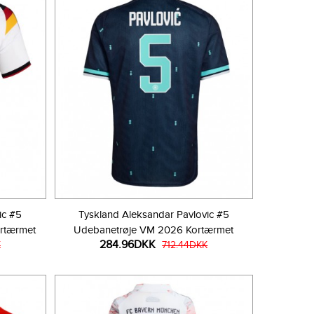
ic #5
Tyskland Aleksandar Pavlovic #5
rtærmet
Udebanetrøje VM 2026 Kortærmet
284.96DKK
K
712.44DKK