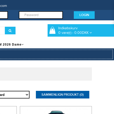
.com
Indkøbskurv
0 vare(r) - 0.00DKK
M 2026 Dame
SAMMENLIGN PRODUKT (0)