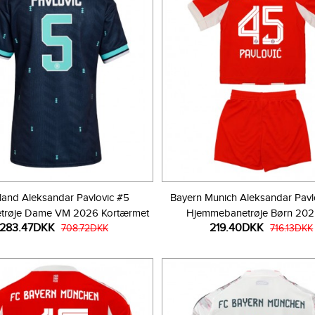
land Aleksandar Pavlovic #5
Bayern Munich Aleksandar Pavl
trøje Dame VM 2026 Kortærmet
Hjemmebanetrøje Børn 20
283.47DKK
219.40DKK
708.72DKK
Kortærmet (+ Korte bukse
716.13DKK