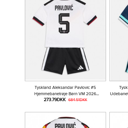
Tyskland Aleksandar Pavlovic #5
Tysk
Hjemmebanetrøje Børn VM 2026
Udebanet
273.79DKK
Kortærmet (+ Korte bukser)
684.51DKK