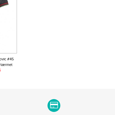
ovic #45
rtærmet
K