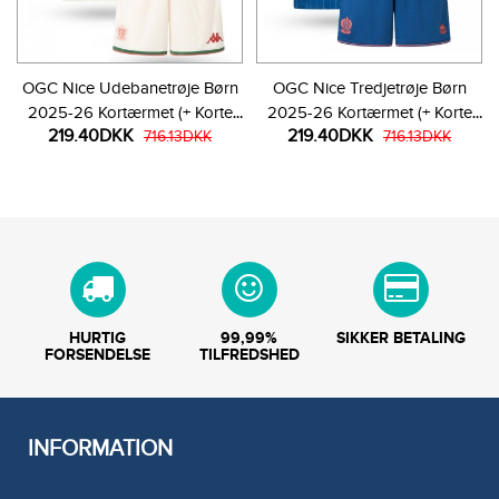
OGC Nice Udebanetrøje Børn
OGC Nice Tredjetrøje Børn
2025-26 Kortærmet (+ Korte
2025-26 Kortærmet (+ Korte
219.40DKK
219.40DKK
bukser)
716.13DKK
bukser)
716.13DKK
HURTIG
99,99%
SIKKER BETALING
FORSENDELSE
TILFREDSHED
INFORMATION