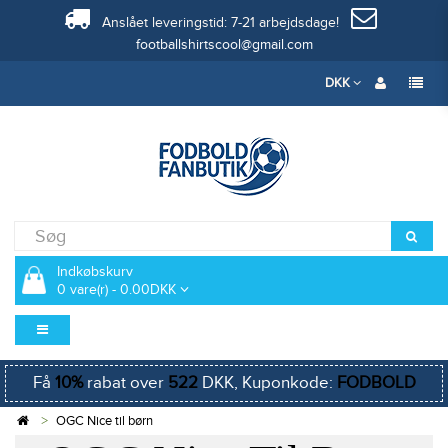
Anslået leveringstid: 7-21 arbejdsdage!
footballshirtscool@gmail.com
DKK
Indkøbskurv
0 vare(r) - 0.00DKK
Få
10%
rabat over
522
DKK, Kuponkode:
FODBOLD
OGC Nice til børn