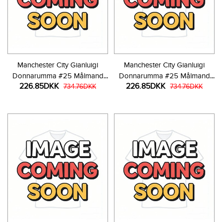
Manchester City Gianluigi
Manchester City Gianluigi
Donnarumma #25 Målmand
Donnarumma #25 Målmand
226.85DKK
226.85DKK
Udebanetrøje Børn 2025-26
734.76DKK
Tredjetrøje Børn 2025-26
734.76DKK
Langærmet (+ Korte bukser)
Langærmet (+ Korte bukser)