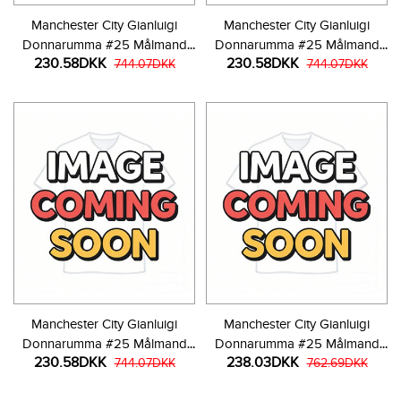
Manchester City Gianluigi
Manchester City Gianluigi
Donnarumma #25 Målmand
Donnarumma #25 Målmand
230.58DKK
230.58DKK
Hjemmebanetrøje 2025-26
744.07DKK
Udebanetrøje 2025-26
744.07DKK
Kortærmet
Kortærmet
Manchester City Gianluigi
Manchester City Gianluigi
Donnarumma #25 Målmand
Donnarumma #25 Målmand
230.58DKK
238.03DKK
Tredjetrøje 2025-26
744.07DKK
Hjemmebanetrøje 2025-26
762.69DKK
Kortærmet
Langærmet