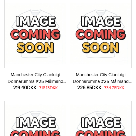
Manchester City Gianluigi
Manchester City Gianluigi
Donnarumma #25 Målmand
Donnarumma #25 Målmand
219.40DKK
226.85DKK
Tredjetrøje Børn 2025-26
716.13DKK
Hjemmebanetrøje Børn 2025-
734.76DKK
Kortærmet (+ Korte bukser)
26 Langærmet (+ Korte bukser)