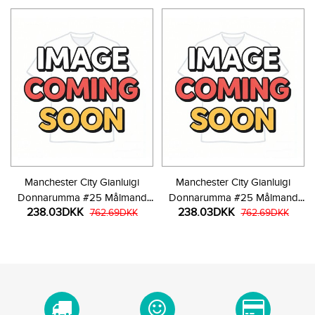
Manchester City Gianluigi
Manchester City Gianluigi
Donnarumma #25 Målmand
Donnarumma #25 Målmand
238.03DKK
238.03DKK
Udebanetrøje 2025-26
762.69DKK
Tredjetrøje 2025-26
762.69DKK
Langærmet
Langærmet