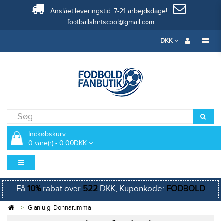
Anslået leveringstid: 7-21 arbejdsdage!
footballshirtscool@gmail.com
DKK
Indkøbskurv
0 vare(r) - 0.00DKK
Få
10%
rabat over
522
DKK, Kuponkode:
FODBOLD
Gianluigi Donnarumma