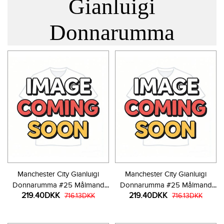
Gianluigi
Donnarumma
Manchester City Gianluigi
Manchester City Gianluigi
Donnarumma #25 Målmand
Donnarumma #25 Målmand
219.40DKK
219.40DKK
Hjemmebanetrøje Børn 2025-
716.13DKK
Udebanetrøje Børn 2025-26
716.13DKK
26 Kortærmet (+ Korte bukser)
Kortærmet (+ Korte bukser)