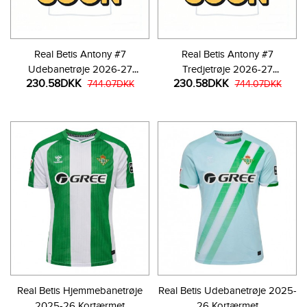
Real Betis Antony #7
Real Betis Antony #7
Udebanetrøje 2026-27
Tredjetrøje 2026-27
230.58DKK
230.58DKK
Kortærmet
744.07DKK
Kortærmet
744.07DKK
Real Betis Hjemmebanetrøje
Real Betis Udebanetrøje 2025-
2025-26 Kortærmet
26 Kortærmet