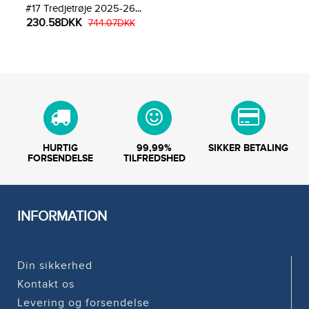
#17 Tredjetrøje 2025-26
230.58DKK
Kortærmet
744.07DKK
HURTIG
99,99%
SIKKER BETALING
FORSENDELSE
TILFREDSHED
INFORMATION
Din sikkerhed
Kontakt os
Levering og forsendelse