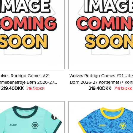
olves Rodrigo Gomes #21
Wolves Rodrigo Gomes #21 Ude
mmebanetrøje Børn 2026-27
Børn 2026-27 Kortærmet (+ Kort
219.40DKK
219.40DKK
ortærmet (+ Korte bukser)
716.13DKK
716.13DKK