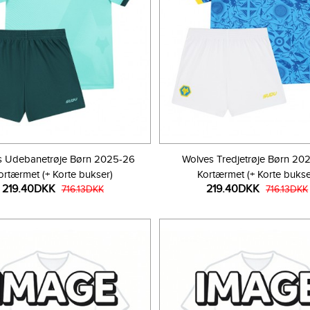
s Udebanetrøje Børn 2025-26
Wolves Tredjetrøje Børn 20
ortærmet (+ Korte bukser)
Kortærmet (+ Korte bukse
219.40DKK
219.40DKK
716.13DKK
716.13DKK