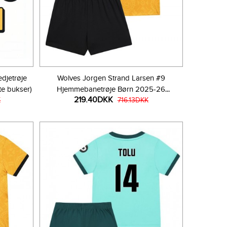
djetrøje
Wolves Jorgen Strand Larsen #9
e bukser)
Hjemmebanetrøje Børn 2025-26
219.40DKK
K
Kortærmet (+ Korte bukser)
716.13DKK