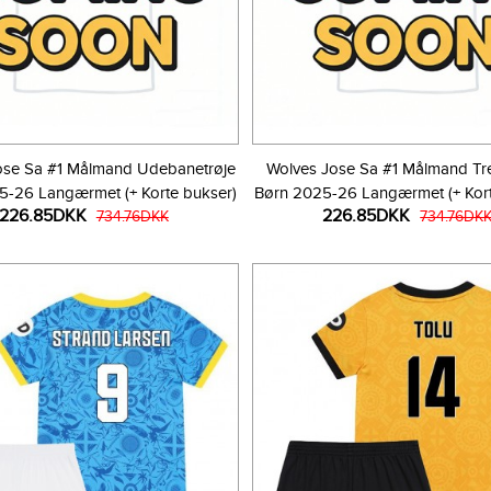
ose Sa #1 Målmand Udebanetrøje
Wolves Jose Sa #1 Målmand Tre
5-26 Langærmet (+ Korte bukser)
Børn 2025-26 Langærmet (+ Kort
226.85DKK
226.85DKK
734.76DKK
734.76DK