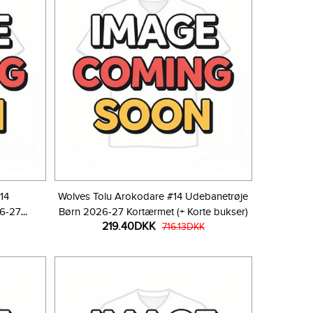
14
Wolves Tolu Arokodare #14 Udebanetrøje
6-27
Børn 2026-27 Kortærmet (+ Korte bukser)
219.40DKK
r)
716.13DKK