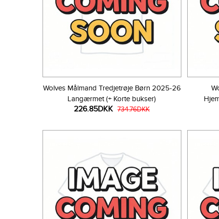
Wolves Målmand Tredjetrøje Børn 2025-26
Wo
Langærmet (+ Korte bukser)
Hjem
226.85DKK
734.76DKK
K