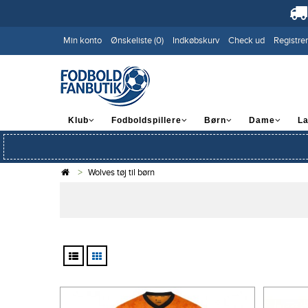
Min konto
Ønskeliste (0)
Indkøbskurv
Check ud
Registrer
Klub
Fodboldspillere
Børn
Dame
L
Wolves tøj til børn