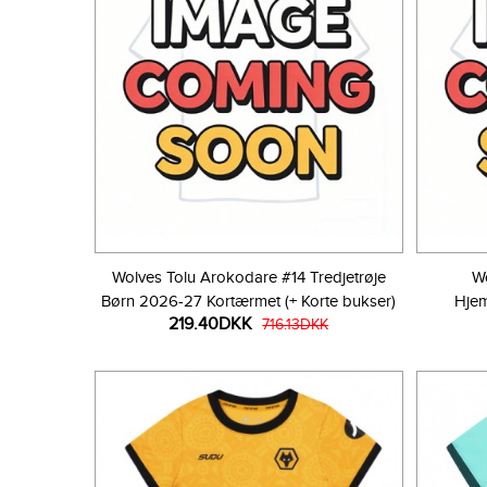
Wolves Tolu Arokodare #14 Tredjetrøje
W
Børn 2026-27 Kortærmet (+ Korte bukser)
Hje
219.40DKK
716.13DKK
K