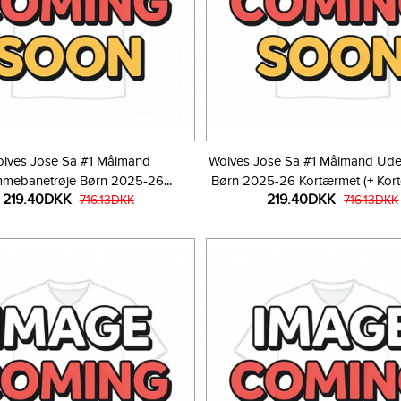
lves Jose Sa #1 Målmand
Wolves Jose Sa #1 Målmand Ude
mebanetrøje Børn 2025-26
Børn 2025-26 Kortærmet (+ Kort
219.40DKK
219.40DKK
ortærmet (+ Korte bukser)
716.13DKK
716.13DKK