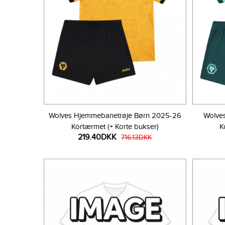
Wolves Hjemmebanetrøje Børn 2025-26
Wolve
Kortærmet (+ Korte bukser)
K
219.40DKK
716.13DKK