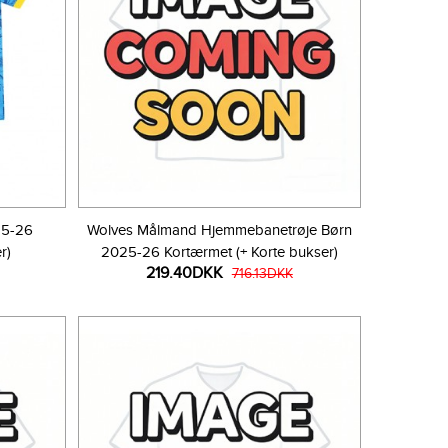
25-26
Wolves Målmand Hjemmebanetrøje Børn
r)
2025-26 Kortærmet (+ Korte bukser)
219.40DKK
716.13DKK