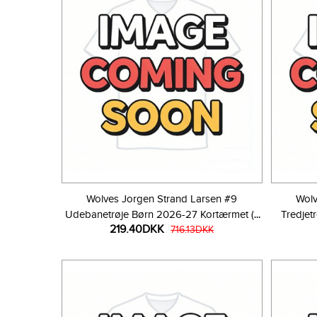
Wolves Jorgen Strand Larsen #9
Wolv
Udebanetrøje Børn 2026-27 Kortærmet (+
Tredjet
219.40DKK
Korte bukser)
716.13DKK