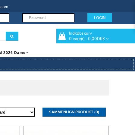
.com
Indkøbskurv
0 vare(r) - 0.00DKK
M 2026 Dame
SAMMENLIGN PRODUKT (0)