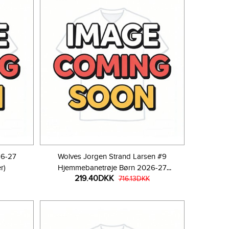
26-27
Wolves Jorgen Strand Larsen #9
r)
Hjemmebanetrøje Børn 2026-27
219.40DKK
Kortærmet (+ Korte bukser)
716.13DKK