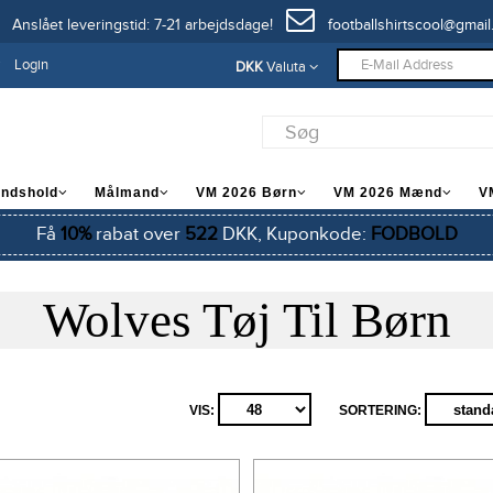
Anslået leveringstid: 7-21 arbejdsdage!
footballshirtscool@gmail
Login
DKK
Valuta
andshold
Målmand
VM 2026 Børn
VM 2026 Mænd
V
Få
10%
rabat over
522
DKK, Kuponkode:
FODBOLD
Wolves Tøj Til Børn
VIS:
SORTERING: