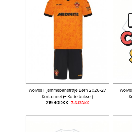
Wolves Hjemmebanetrøje Børn 2026-27
Wolve
Kortærmet (+ Korte bukser)
K
219.40DKK
716.13DKK