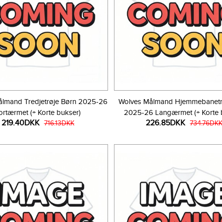
ålmand Tredjetrøje Børn 2025-26
Wolves Målmand Hjemmebanetr
ortærmet (+ Korte bukser)
2025-26 Langærmet (+ Korte 
219.40DKK
226.85DKK
716.13DKK
734.76DK