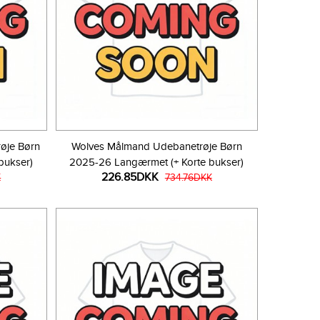
øje Børn
Wolves Målmand Udebanetrøje Børn
bukser)
2025-26 Langærmet (+ Korte bukser)
226.85DKK
K
734.76DKK