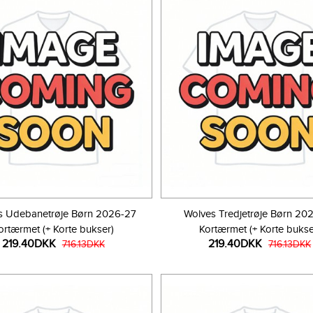
s Udebanetrøje Børn 2026-27
Wolves Tredjetrøje Børn 20
ortærmet (+ Korte bukser)
Kortærmet (+ Korte bukse
219.40DKK
219.40DKK
716.13DKK
716.13DKK