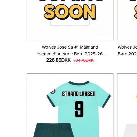
Wolves Jose Sa #1 Målmand
Wolves J
Hjemmebanetrøje Børn 2025-26
Børn 202
226.85DKK
Langærmet (+ Korte bukser)
734.76DKK