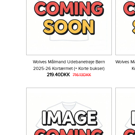
Wolves Målmand Udebanetrøje Børn
Wolves M
2025-26 Kortærmet (+ Korte bukser)
K
219.40DKK
716.13DKK