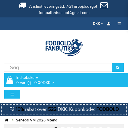
Anslået leveringstid: 7-21 arbejdsdage!
footballshirtscool@gmail.com
DKK
Indkøbskurv
0 vare(r) - 0.00DKK
Få
10%
rabat over
522
DKK, Kuponkode:
FODBOLD
Senegal VM 2026 Mænd