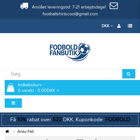
Anslået leveringstid: 7-21 arbejdsdage!
footballshirtscool@gmail.com
DKK
Indkøbskurv
0 vare(r) - 0.00DKK
Få
10%
rabat over
522
DKK, Kuponkode:
FODBOLD
Ansu Fati