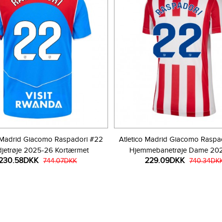
o Madrid Giacomo Raspadori #22
Atletico Madrid Giacomo Raspa
djetrøje 2025-26 Kortærmet
Hjemmebanetrøje Dame 20
230.58DKK
229.09DKK
744.07DKK
Kortærmet
740.34DK