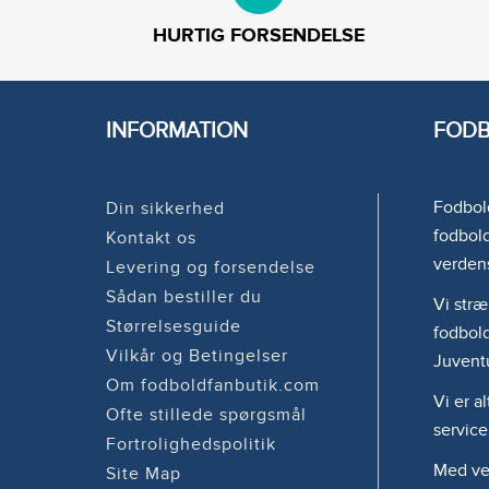
HURTIG FORSENDELSE
INFORMATION
FODB
Fodbold
Din sikkerhed
fodbold
Kontakt os
verden
Levering og forsendelse
Sådan bestiller du
Vi stræ
Størrelsesguide
fodbold
Vilkår og Betingelser
Juvent
Om fodboldfanbutik.com
Vi er a
Ofte stillede spørgsmål
service
Fortrolighedspolitik
Med ven
Site Map