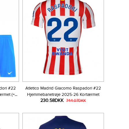
dori #22
Atletico Madrid Giacomo Raspadori #22
ærmet (+
Hjemmebanetrøje 2025-26 Kortærmet
230.58DKK
744.07DKK