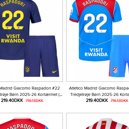
o Madrid Giacomo Raspadori #22
Atletico Madrid Giacomo Raspa
røje Børn 2025-26 Kortærmet (+
Tredjetrøje Børn 2025-26 Kort
219.40DKK
219.40DKK
Korte bukser)
716.13DKK
Korte bukser)
716.13DKK