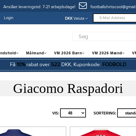
Anslået leveringstid: 7-21 arbejdsdage!
footballshirtscool@gmail
Login
DKK
Valuta
andshold
Målmand
VM 2026 Børn
VM 2026 Mænd
V
Få
10%
rabat over
522
DKK, Kuponkode:
FODBOLD
Giacomo Raspadori
VIS:
SORTERING: