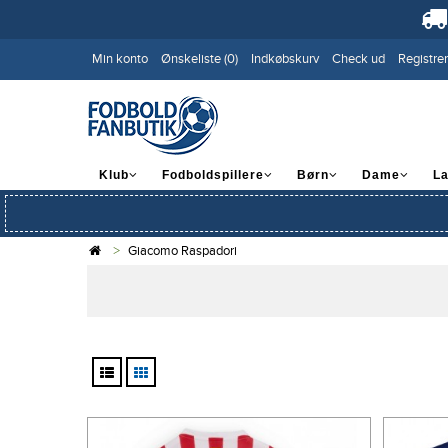
Min konto
Ønskeliste (0)
Indkøbskurv
Check ud
Registrer
Klub
Fodboldspillere
Børn
Dame
L
Giacomo Raspadori