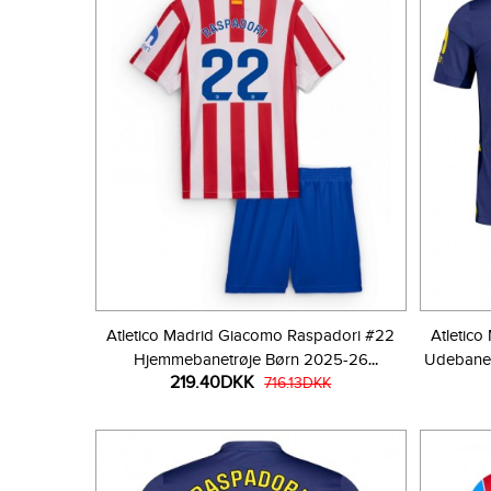
Atletico Madrid Giacomo Raspadori #22
Atletic
Hjemmebanetrøje Børn 2025-26
Udebanet
219.40DKK
Kortærmet (+ Korte bukser)
716.13DKK