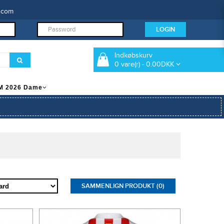
.com
Indkøbskurv
0 vare(r) - 0.00DKK
M 2026 Dame
SAMMENLIGN PRODUKT (0)