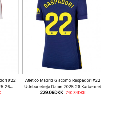
dori #22
Atletico Madrid Giacomo Raspadori #22
25-26
Udebanetrøje Dame 2025-26 Kortærmet
229.09DKK
K
740.34DKK