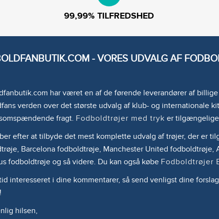
99,99% TILFREDSHED
OLDFANBUTIK.COM - VORES UDVALG AF FODBOL
fanbutik.com har været en af de førende leverandører af billig
fans verden over det største udvalg af klub- og internationale kit
somspændende fragt.
Fodboldtrøjer med tryk
er tilgængelige
ber efter at tilbyde det mest komplette udvalg af trøjer, der er 
trøje, Barcelona fodboldtrøje, Manchester United fodboldtrøje, A
us fodboldtrøje og så videre. Du kan også købe
Fodboldtrøjer 
ltid interesseret i dine kommentarer, så send venligst dine forslag
!
lig hilsen,