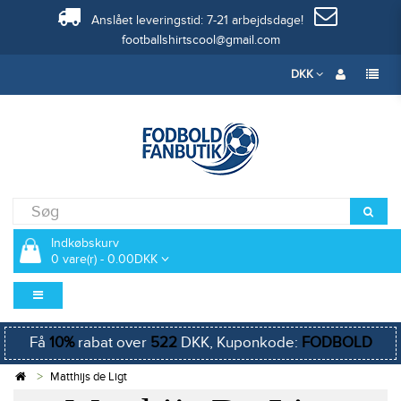
Anslået leveringstid: 7-21 arbejdsdage!
footballshirtscool@gmail.com
DKK
Indkøbskurv
0 vare(r) - 0.00DKK
Få
10%
rabat over
522
DKK, Kuponkode:
FODBOLD
Matthijs de Ligt