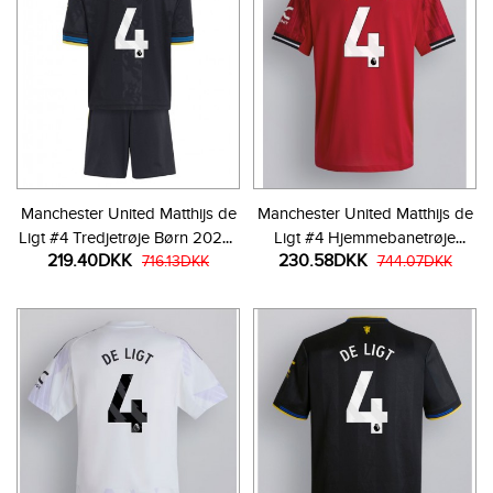
Manchester United Matthijs de
Manchester United Matthijs de
Ligt #4 Tredjetrøje Børn 2025-
Ligt #4 Hjemmebanetrøje
219.40DKK
230.58DKK
26 Kortærmet (+ Korte bukser)
716.13DKK
2025-26 Kortærmet
744.07DKK