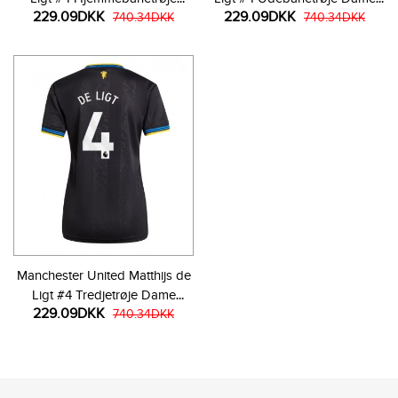
229.09DKK
229.09DKK
Dame 2025-26 Kortærmet
740.34DKK
2025-26 Kortærmet
740.34DKK
Manchester United Matthijs de
Ligt #4 Tredjetrøje Dame
229.09DKK
2025-26 Kortærmet
740.34DKK