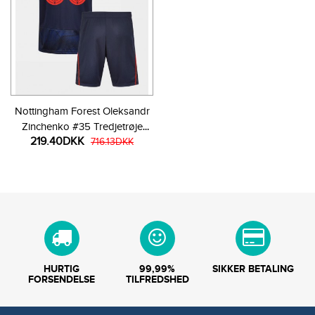
Nottingham Forest Oleksandr
Zinchenko #35 Tredjetrøje
219.40DKK
Børn 2025-26 Kortærmet (+
716.13DKK
Korte bukser)
HURTIG
99,99%
SIKKER BETALING
FORSENDELSE
TILFREDSHED