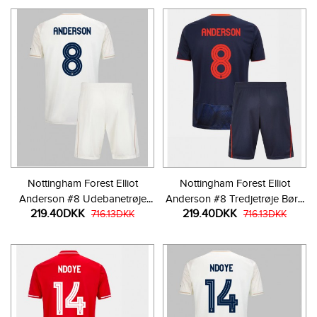
Nottingham Forest Elliot
Nottingham Forest Elliot
Anderson #8 Udebanetrøje
Anderson #8 Tredjetrøje Børn
219.40DKK
219.40DKK
Børn 2025-26 Kortærmet (+
716.13DKK
2025-26 Kortærmet (+ Korte
716.13DKK
Korte bukser)
bukser)