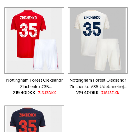
Nottingham Forest Oleksandr
Nottingham Forest Oleksandr
Zinchenko #35
Zinchenko #35 Udebanetrøje
219.40DKK
219.40DKK
Hjemmebanetrøje Børn 2025-
716.13DKK
Børn 2025-26 Kortærmet (+
716.13DKK
26 Kortærmet (+ Korte bukser)
Korte bukser)