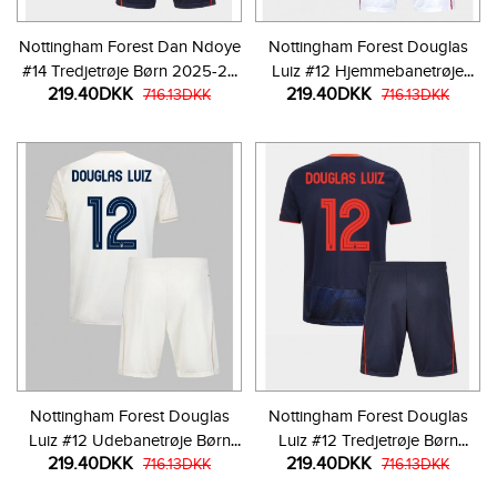
Nottingham Forest Dan Ndoye
Nottingham Forest Douglas
#14 Tredjetrøje Børn 2025-26
Luiz #12 Hjemmebanetrøje
219.40DKK
219.40DKK
Kortærmet (+ Korte bukser)
716.13DKK
Børn 2025-26 Kortærmet (+
716.13DKK
Korte bukser)
Nottingham Forest Douglas
Nottingham Forest Douglas
Luiz #12 Udebanetrøje Børn
Luiz #12 Tredjetrøje Børn
219.40DKK
219.40DKK
2025-26 Kortærmet (+ Korte
716.13DKK
2025-26 Kortærmet (+ Korte
716.13DKK
bukser)
bukser)