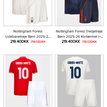
Nottingham Forest
Nottingham Forest Tredjetrøje
Udebanetrøje Børn 2025-26
Børn 2025-26 Kortærmet (+
219.40DKK
219.40DKK
Kortærmet (+ Korte bukser)
716.13DKK
Korte bukser)
716.13DKK