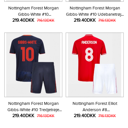
Nottingham Forest Morgan
Nottingham Forest Morgan
Gibbs-White #10
Gibbs-White #10 Udebanetrøje
219.40DKK
219.40DKK
Hjemmebanetrøje Børn 2025-
716.13DKK
Børn 2025-26 Kortærmet (+
716.13DKK
26 Kortærmet (+ Korte bukser)
Korte bukser)
Nottingham Forest Morgan
Nottingham Forest Elliot
Gibbs-White #10 Tredjetrøje
Anderson #8
219.40DKK
219.40DKK
Børn 2025-26 Kortærmet (+
716.13DKK
Hjemmebanetrøje Børn 2025-
716.13DKK
Korte bukser)
26 Kortærmet (+ Korte bukser)