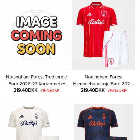
Nottingham Forest Tredjetrøje
Nottingham Forest
Børn 2026-27 Kortærmet (+
Hjemmebanetrøje Børn 2025-
219.40DKK
219.40DKK
Korte bukser)
716.13DKK
26 Kortærmet (+ Korte bukser)
716.13DKK