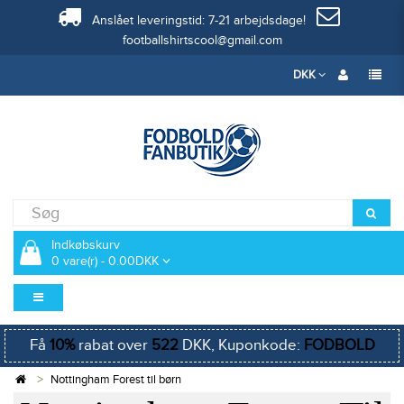
Anslået leveringstid: 7-21 arbejdsdage!
footballshirtscool@gmail.com
DKK
Indkøbskurv
0 vare(r) - 0.00DKK
Få
10%
rabat over
522
DKK, Kuponkode:
FODBOLD
Nottingham Forest til børn