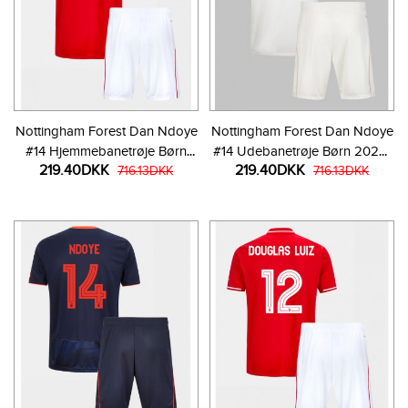
Nottingham Forest Dan Ndoye
Nottingham Forest Dan Ndoye
#14 Hjemmebanetrøje Børn
#14 Udebanetrøje Børn 2025-
219.40DKK
219.40DKK
2025-26 Kortærmet (+ Korte
716.13DKK
26 Kortærmet (+ Korte bukser)
716.13DKK
bukser)