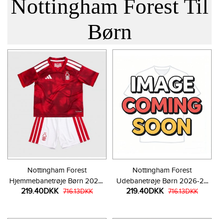
Nottingham Forest Til
Børn
Nottingham Forest
Nottingham Forest
Hjemmebanetrøje Børn 2026-
Udebanetrøje Børn 2026-27
219.40DKK
219.40DKK
27 Kortærmet (+ Korte bukser)
716.13DKK
Kortærmet (+ Korte bukser)
716.13DKK