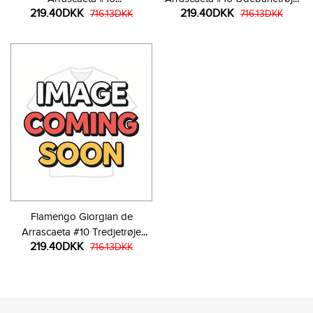
219.40DKK
219.40DKK
Hjemmebanetrøje Børn 2025-
716.13DKK
Børn 2025-26 Kortærmet (+
716.13DKK
26 Kortærmet (+ Korte bukser)
Korte bukser)
Flamengo Giorgian de
Arrascaeta #10 Tredjetrøje
219.40DKK
Børn 2025-26 Kortærmet (+
716.13DKK
Korte bukser)