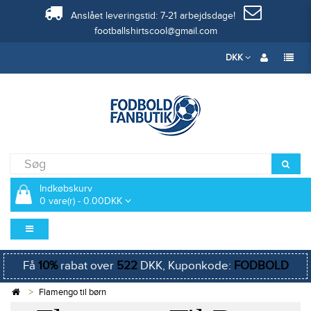
Anslået leveringstid: 7-21 arbejdsdage!
footballshirtscool@gmail.com
DKK
Indkøbskurv
0 vare(r) - 0.00DKK
Få
10%
rabat over
522
DKK, Kuponkode:
FODBOLD
Flamengo til børn