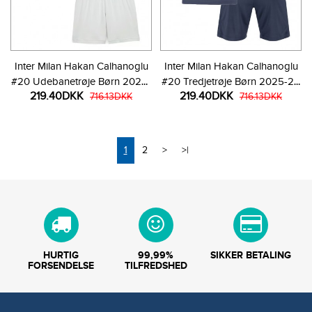
Inter Milan Hakan Calhanoglu
Inter Milan Hakan Calhanoglu
#20 Udebanetrøje Børn 2025-
#20 Tredjetrøje Børn 2025-26
219.40DKK
219.40DKK
26 Kortærmet (+ Korte bukser)
716.13DKK
Kortærmet (+ Korte bukser)
716.13DKK
1
2
>
>|
HURTIG
99,99%
SIKKER BETALING
FORSENDELSE
TILFREDSHED