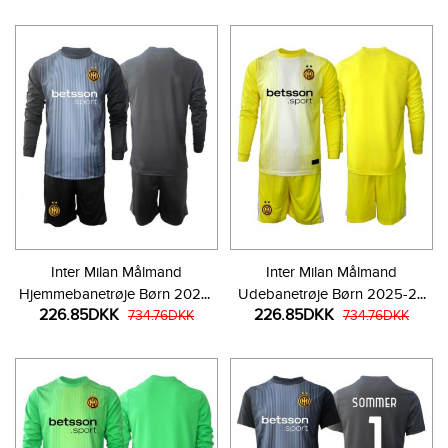
Inter Milan Målmand
Inter Milan Målmand
Hjemmebanetrøje Børn 2025-
Udebanetrøje Børn 2025-26
226.85DKK
226.85DKK
26 Langærmet (+ Korte bukser)
734.76DKK
Langærmet (+ Korte bukser)
734.76DKK