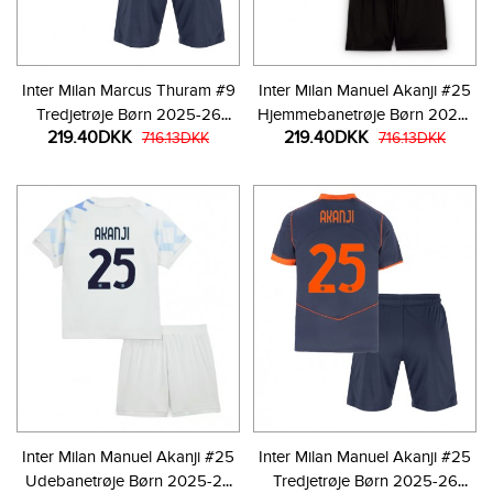
Inter Milan Marcus Thuram #9
Inter Milan Manuel Akanji #25
Tredjetrøje Børn 2025-26
Hjemmebanetrøje Børn 2025-
219.40DKK
219.40DKK
Kortærmet (+ Korte bukser)
716.13DKK
26 Kortærmet (+ Korte bukser)
716.13DKK
Inter Milan Manuel Akanji #25
Inter Milan Manuel Akanji #25
Udebanetrøje Børn 2025-26
Tredjetrøje Børn 2025-26