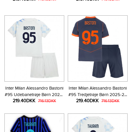
bukser)
Inter Milan Alessandro Bastoni
Inter Milan Alessandro Bastoni
#95 Udebanetrøje Børn 2025-
#95 Tredjetrøje Børn 2025-26
219.40DKK
219.40DKK
26 Kortærmet (+ Korte bukser)
716.13DKK
Kortærmet (+ Korte bukser)
716.13DKK