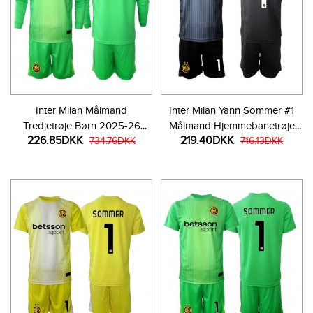
Inter Milan Målmand
Inter Milan Yann Sommer #1
Tredjetrøje Børn 2025-26
Målmand Hjemmebanetrøje
226.85DKK
219.40DKK
Langærmet (+ Korte bukser)
734.76DKK
Børn 2025-26 Kortærmet (+
716.13DKK
Korte bukser)