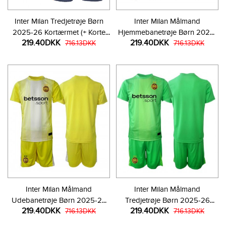
Inter Milan Tredjetrøje Børn
Inter Milan Målmand
2025-26 Kortærmet (+ Korte
Hjemmebanetrøje Børn 2025-
219.40DKK
219.40DKK
bukser)
716.13DKK
26 Kortærmet (+ Korte bukser)
716.13DKK
Inter Milan Målmand
Inter Milan Målmand
Udebanetrøje Børn 2025-26
Tredjetrøje Børn 2025-26
219.40DKK
219.40DKK
Kortærmet (+ Korte bukser)
716.13DKK
Kortærmet (+ Korte bukser)
716.13DKK