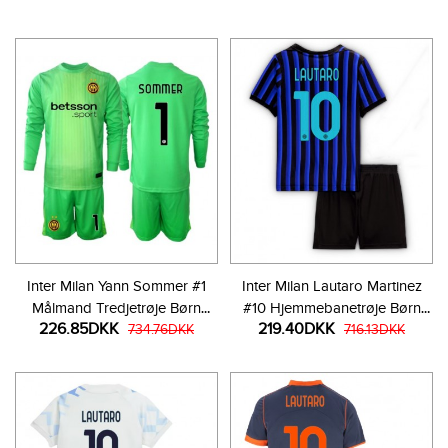
Korte bukser)
bukser)
Inter Milan Yann Sommer #1
Inter Milan Lautaro Martinez
Målmand Tredjetrøje Børn
#10 Hjemmebanetrøje Børn
226.85DKK
219.40DKK
2025-26 Langærmet (+ Korte
734.76DKK
2025-26 Kortærmet (+ Korte
716.13DKK
bukser)
bukser)