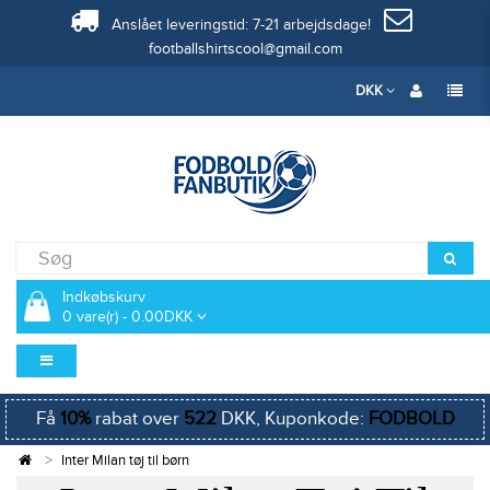
Anslået leveringstid: 7-21 arbejdsdage!
footballshirtscool@gmail.com
DKK
Indkøbskurv
0 vare(r) - 0.00DKK
Få
10%
rabat over
522
DKK, Kuponkode:
FODBOLD
Inter Milan tøj til børn