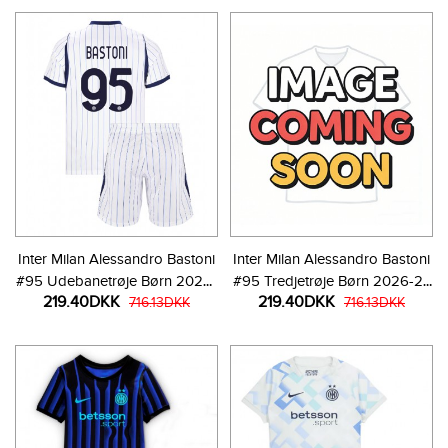
Inter Milan Alessandro Bastoni
Inter Milan Alessandro Bastoni
#95 Udebanetrøje Børn 2026-
#95 Tredjetrøje Børn 2026-27
219.40DKK
219.40DKK
27 Kortærmet (+ Korte bukser)
716.13DKK
Kortærmet (+ Korte bukser)
716.13DKK