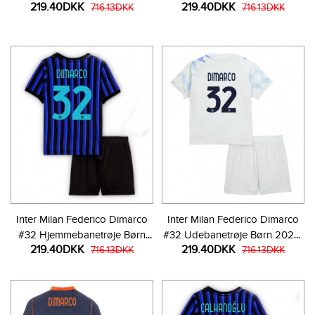
219.40DKK
219.40DKK
Kortærmet (+ Korte bukser)
716.13DKK
Kortærmet (+ Korte bukser)
716.13DKK
Inter Milan Federico Dimarco
Inter Milan Federico Dimarco
#32 Hjemmebanetrøje Børn
#32 Udebanetrøje Børn 2025-
219.40DKK
219.40DKK
2025-26 Kortærmet (+ Korte
716.13DKK
26 Kortærmet (+ Korte bukser)
716.13DKK
bukser)