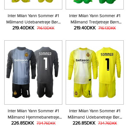
Inter Milan Yann Sommer #1
Inter Milan Yann Sommer #1
Målmand Udebanetrøje Børn
Målmand Tredjetrøje Børn
219.40DKK
219.40DKK
2025-26 Kortærmet (+ Korte
716.13DKK
2025-26 Kortærmet (+ Korte
716.13DKK
bukser)
bukser)
Inter Milan Yann Sommer #1
Inter Milan Yann Sommer #1
Målmand Hjemmebanetrøje
Målmand Udebanetrøje Børn
226.85DKK
226.85DKK
Børn 2025-26 Langærmet (+
734.76DKK
2025-26 Langærmet (+ Korte
734.76DKK