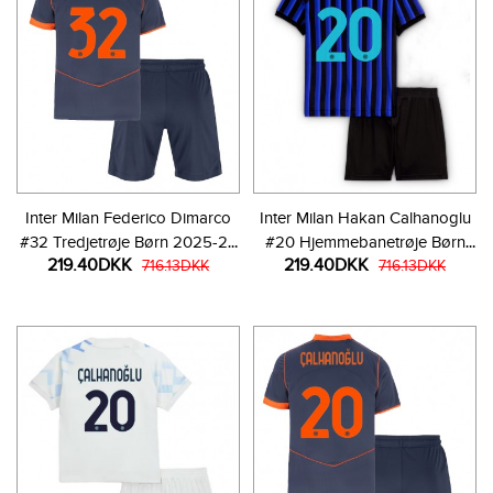
Inter Milan Federico Dimarco
Inter Milan Hakan Calhanoglu
#32 Tredjetrøje Børn 2025-26
#20 Hjemmebanetrøje Børn
219.40DKK
219.40DKK
Kortærmet (+ Korte bukser)
716.13DKK
2025-26 Kortærmet (+ Korte
716.13DKK
bukser)