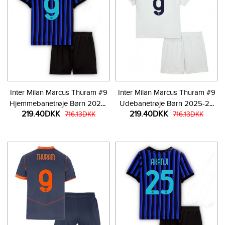
Inter Milan Marcus Thuram #9
Inter Milan Marcus Thuram #9
Hjemmebanetrøje Børn 2025-
Udebanetrøje Børn 2025-26
219.40DKK
219.40DKK
26 Kortærmet (+ Korte bukser)
716.13DKK
Kortærmet (+ Korte bukser)
716.13DKK