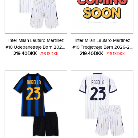
Inter Milan Lautaro Martinez
Inter Milan Lautaro Martinez
#10 Udebanetrøje Børn 2026-
#10 Tredjetrøje Børn 2026-27
219.40DKK
219.40DKK
27 Kortærmet (+ Korte bukser)
716.13DKK
Kortærmet (+ Korte bukser)
716.13DKK