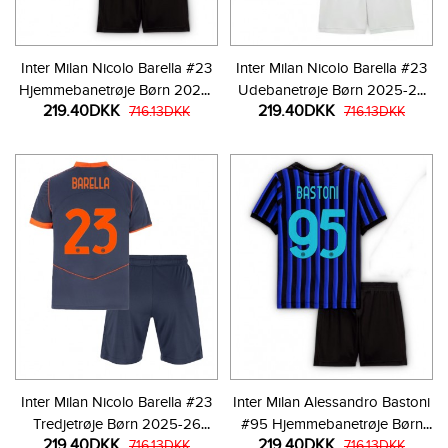
Inter Milan Nicolo Barella #23
Inter Milan Nicolo Barella #23
Hjemmebanetrøje Børn 2025-
Udebanetrøje Børn 2025-26
219.40DKK
219.40DKK
26 Kortærmet (+ Korte bukser)
716.13DKK
Kortærmet (+ Korte bukser)
716.13DKK
Inter Milan Nicolo Barella #23
Inter Milan Alessandro Bastoni
Tredjetrøje Børn 2025-26
#95 Hjemmebanetrøje Børn
219.40DKK
219.40DKK
Kortærmet (+ Korte bukser)
716.13DKK
2025-26 Kortærmet (+ Korte
716.13DKK