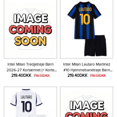
Inter Milan Tredjetrøje Børn
Inter Milan Lautaro Martinez
2026-27 Kortærmet (+ Korte
#10 Hjemmebanetrøje Børn
219.40DKK
219.40DKK
bukser)
716.13DKK
2026-27 Kortærmet (+ Korte
716.13DKK
bukser)