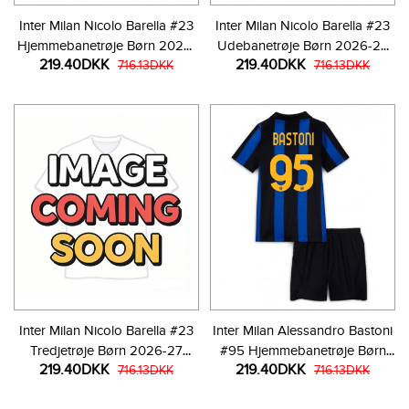
Inter Milan Nicolo Barella #23
Inter Milan Nicolo Barella #23
Hjemmebanetrøje Børn 2026-
Udebanetrøje Børn 2026-27
219.40DKK
219.40DKK
27 Kortærmet (+ Korte bukser)
716.13DKK
Kortærmet (+ Korte bukser)
716.13DKK
Inter Milan Nicolo Barella #23
Inter Milan Alessandro Bastoni
Tredjetrøje Børn 2026-27
#95 Hjemmebanetrøje Børn
219.40DKK
219.40DKK
Kortærmet (+ Korte bukser)
716.13DKK
2026-27 Kortærmet (+ Korte
716.13DKK
bukser)