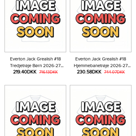
Everton Jack Grealish #18
Everton Jack Grealish #18
Tredjetrøje Børn 2026-27
Hjemmebanetrøje 2026-27
219.40DKK
230.58DKK
Kortærmet (+ Korte bukser)
716.13DKK
Kortærmet
744.07DKK