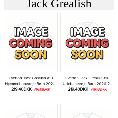
Jack Grealish
Everton Jack Grealish #18
Everton Jack Grealish #18
Hjemmebanetrøje Børn 2026-
Udebanetrøje Børn 2026-27
219.40DKK
219.40DKK
27 Kortærmet (+ Korte bukser)
716.13DKK
Kortærmet (+ Korte bukser)
716.13DKK