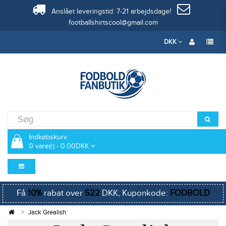
Anslået leveringstid: 7-21 arbejdsdage!
footballshirtscool@gmail.com
DKK
Indkøbskurv
0 vare(r) - 0.00DKK
Få
10%
rabat over
522
DKK, Kuponkode:
FODBOLD
Jack Grealish