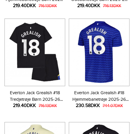
219.40DKK
219.40DKK
26 Kortærmet (+ Korte bukser)
716.13DKK
Kortærmet (+ Korte bukser)
716.13DKK
Everton Jack Grealish #18
Everton Jack Grealish #18
Tredjetrøje Børn 2025-26
Hjemmebanetrøje 2025-26
219.40DKK
230.58DKK
Kortærmet (+ Korte bukser)
716.13DKK
Kortærmet
744.07DKK