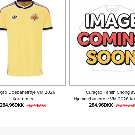
çao Udebanetrøje VM 2026
Curaçao Tahith Chong #
Kortærmet
Hjemmebanetrøje VM 2026 Ko
284.96DKK
284.96DKK
712.44DKK
712.44DK