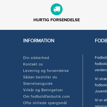
HURTIG FORSENDELSE
INFORMATION
FODB
Fodbold
Din sikkerhed
fodbold
Kontakt os
verden
Levering og forsendelse
Sådan bestiller du
Vi stræ
Størrelsesguide
fodbold
Vilkår og Betingelser
Juvent
Om fodboldfanbutik.com
Vi er a
Ofte stillede spørgsmål
service