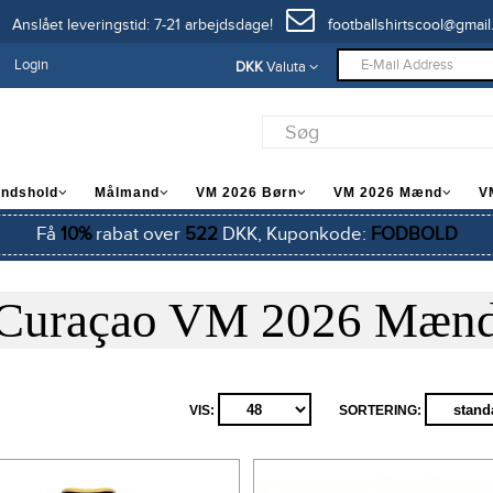
Anslået leveringstid: 7-21 arbejdsdage!
footballshirtscool@gmail
Login
DKK
Valuta
andshold
Målmand
VM 2026 Børn
VM 2026 Mænd
V
Få
10%
rabat over
522
DKK, Kuponkode:
FODBOLD
Curaçao VM 2026 Mæn
VIS:
SORTERING: