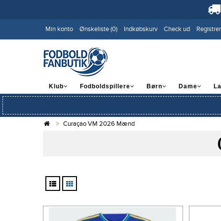
Min konto
Ønskeliste (0)
Indkøbskurv
Check ud
Registrer
Klub
Fodboldspillere
Børn
Dame
L
Curaçao VM 2026 Mænd