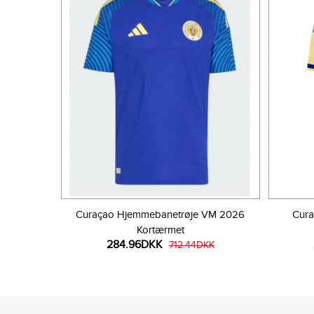
Curaçao Hjemmebanetrøje VM 2026
Cura
Kortærmet
284.96DKK
712.44DKK