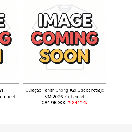
21
Curaçao Tahith Chong #21 Udebanetrøje
rtærmet
VM 2026 Kortærmet
284.96DKK
K
712.44DKK