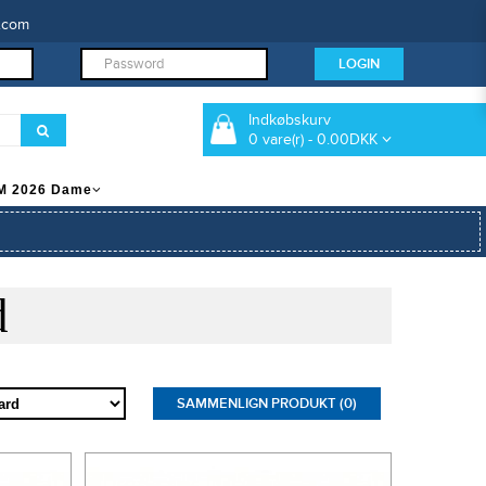
.com
Indkøbskurv
0 vare(r) - 0.00DKK
M 2026 Dame
d
SAMMENLIGN PRODUKT (0)