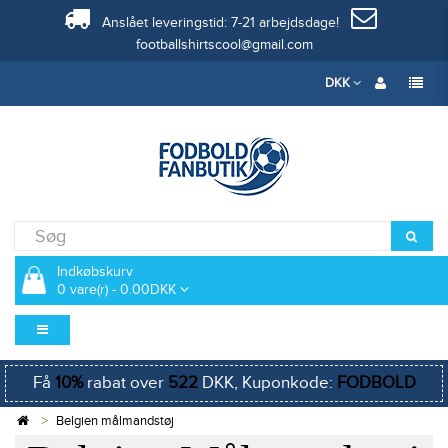
Anslået leveringstid: 7-21 arbejdsdage!
footballshirtscool@gmail.com
DKK
Indkøbskurv
0 vare(r) - 0.00DKK
Få
10%
rabat over
522
DKK, Kuponkode:
FODBOLD
Belgien målmandstøj