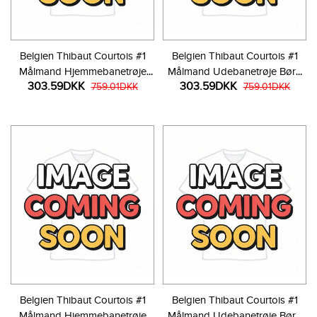
Belgien Thibaut Courtois #1
Belgien Thibaut Courtois #1
Målmand Hjemmebanetrøje
Målmand Udebanetrøje Børn
303.59DKK
303.59DKK
Børn VM 2026 Kortærmet (+
759.01DKK
VM 2026 Kortærmet (+ Korte
759.01DKK
Korte bukser)
bukser)
Belgien Thibaut Courtois #1
Belgien Thibaut Courtois #1
Målmand Hjemmebanetrøje
Målmand Udebanetrøje Børn