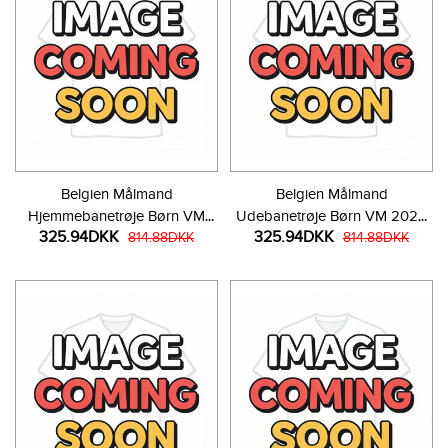
Belgien Målmand
Belgien Målmand
Hjemmebanetrøje Børn VM
Udebanetrøje Børn VM 2026
325.94DKK
325.94DKK
2026 Langærmet (+ Korte
814.88DKK
Langærmet (+ Korte bukser)
814.88DKK
bukser)