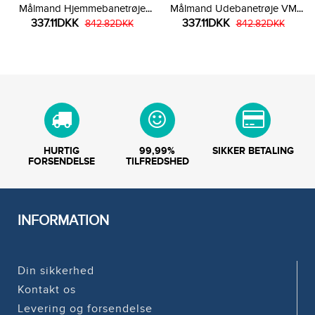
Målmand Hjemmebanetrøje
Målmand Udebanetrøje VM
337.11DKK
337.11DKK
VM 2026 Langærmet
842.82DKK
2026 Langærmet
842.82DKK
HURTIG
99,99%
SIKKER BETALING
FORSENDELSE
TILFREDSHED
INFORMATION
Din sikkerhed
Kontakt os
Levering og forsendelse