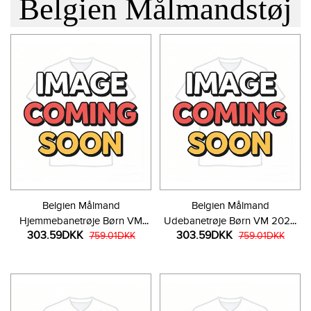
Belgien Målmandstøj
Belgien Målmand
Belgien Målmand
Hjemmebanetrøje Børn VM
Udebanetrøje Børn VM 2026
303.59DKK
303.59DKK
2026 Kortærmet (+ Korte
759.01DKK
Kortærmet (+ Korte bukser)
759.01DKK
bukser)