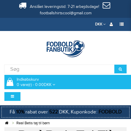
Anslået leveringstid: 7-21 arbejdsdage!
footballshirtscool@gmail.com
DKK
Indkøbskurv
0 vare(r) - 0.00DKK
Få
10%
rabat over
522
DKK, Kuponkode:
FODBOLD
Real Betis tøj til børn