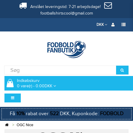
Anslået leveringstid: 7-21 arbejdsdage!
footballshirtscool@gmail.com
DKK
Indkøbskurv
0 vare(r) - 0.00DKK
Få
10%
rabat over
522
DKK, Kuponkode:
FODBOLD
OGC Nice