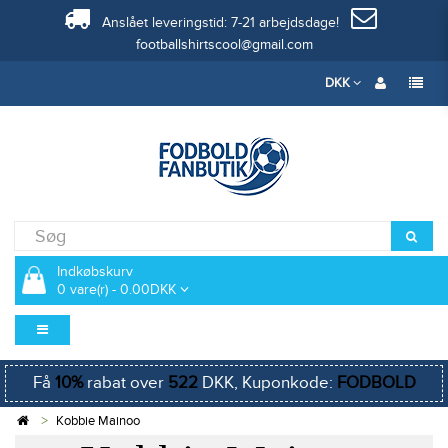
Anslået leveringstid: 7-21 arbejdsdage!
footballshirtscool@gmail.com
DKK
Indkøbskurv
0 vare(r) - 0.00DKK
Få
10%
rabat over
522
DKK, Kuponkode:
FODBOLD
Kobbie Mainoo