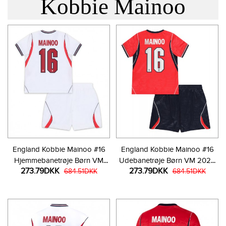
Kobbie Mainoo
England Kobbie Mainoo #16
England Kobbie Mainoo #16
Hjemmebanetrøje Børn VM
Udebanetrøje Børn VM 2026
273.79DKK
273.79DKK
2026 Kortærmet (+ Korte
684.51DKK
Kortærmet (+ Korte bukser)
684.51DKK
bukser)