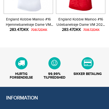
England Kobbie Mainoo #16
England Kobbie Mainoo #16
Hjemmebanetrøje Dame VM
Udebanetrøje Dame VM 2026
283.47DKK
283.47DKK
2026 Kortærmet
708.72DKK
Kortærmet
708.72DKK
HURTIG
99,99%
SIKKER BETALING
FORSENDELSE
TILFREDSHED
INFORMATION