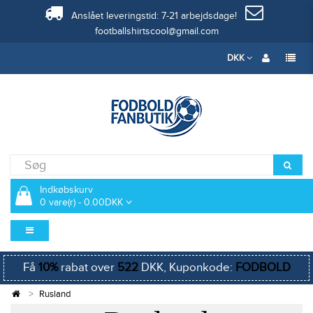
Anslået leveringstid: 7-21 arbejdsdage!
footballshirtscool@gmail.com
DKK
Indkøbskurv
0 vare(r) - 0.00DKK
Få
10%
rabat over
522
DKK, Kuponkode:
FODBOLD
Rusland